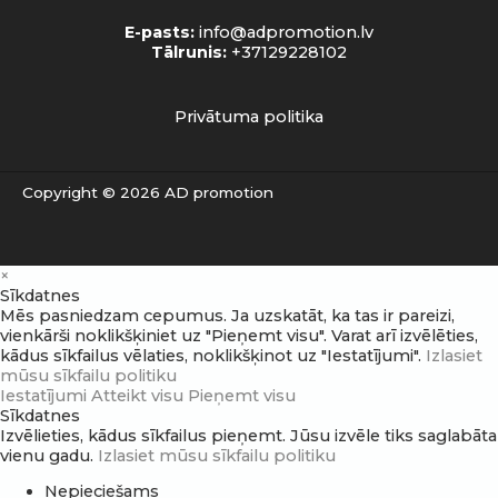
E-pasts:
info@adpromotion.lv
Tālrunis:
+37129228102
Privātuma politika
Copyright © 2026 AD promotion
×
Sīkdatnes
Mēs pasniedzam cepumus. Ja uzskatāt, ka tas ir pareizi,
vienkārši noklikšķiniet uz "Pieņemt visu". Varat arī izvēlēties,
kādus sīkfailus vēlaties, noklikšķinot uz "Iestatījumi".
Izlasiet
mūsu sīkfailu politiku
Iestatījumi
Atteikt visu
Pieņemt visu
Sīkdatnes
Izvēlieties, kādus sīkfailus pieņemt. Jūsu izvēle tiks saglabāta
vienu gadu.
Izlasiet mūsu sīkfailu politiku
Nepieciešams