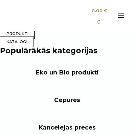
Nav dārgāka vai lētāka
Skip
0.00
€
to
risinājuma – ir tikai
content
MAI
0
piemērotākais!
MEN
PRODUKTI
KATALOGI
Populārākās kategorijas
Eko un Bio produkti
Cepures
Kancelejas preces