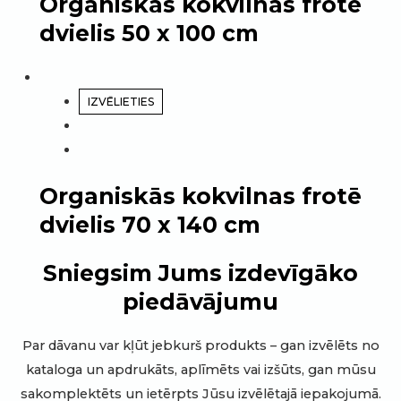
Organiskās kokvilnas frotē
dvielis 50 x 100 cm
IZVĒLIETIES
Organiskās kokvilnas frotē
dvielis 70 x 140 cm
Sniegsim Jums izdevīgāko
piedāvājumu
Par dāvanu var kļūt jebkurš produkts – gan izvēlēts no
kataloga un apdrukāts, aplīmēts vai izšūts, gan mūsu
sakomplektēts un ietērpts Jūsu izvēlētajā iepakojumā.