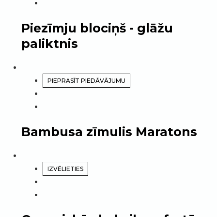
Piezīmju blociņš - glāžu
paliktnis
PIEPRASĪT PIEDĀVĀJUMU
Bambusa zīmulis Maratons
IZVĒLIETIES