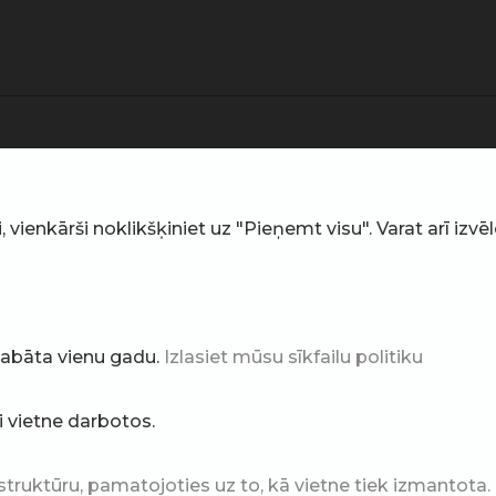
ienkārši noklikšķiniet uz "Pieņemt visu". Varat arī izvēlē
glabāta vienu gadu.
Izlasiet mūsu sīkfailu politiku
ai vietne darbotos.
struktūru, pamatojoties uz to, kā vietne tiek izmantota.