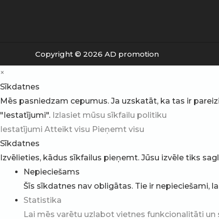
Copyright © 2026 AD promotion
×
Sīkdatnes
Mēs pasniedzam cepumus. Ja uzskatāt, ka tas ir pareizi, v
"Iestatījumi".
Izlasiet mūsu sīkfailu politiku
Iestatījumi
Atteikt visu
Pieņemt visu
Sīkdatnes
Izvēlieties, kādus sīkfailus pieņemt. Jūsu izvēle tiks sa
Nepieciešams
Šīs sīkdatnes nav obligātas. Tie ir nepieciešami, l
Statistika
Lai mēs varētu uzlabot vietnes funkcionalitāti un 