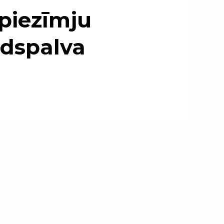
 piezīmju
ldspalva