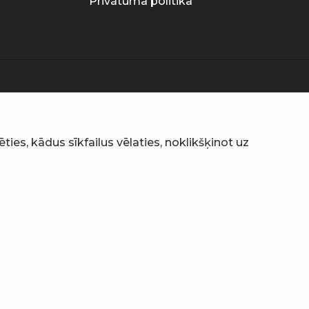
Privātuma politika
ties, kādus sīkfailus vēlaties, noklikšķinot uz