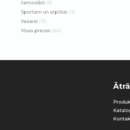
čemodāni
(9)
Sportam un atpūtai
(11)
Vasarai
(15)
Visas preces
(60)
Ātrā
Produk
Katalo
Kontak