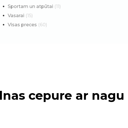
Sportam un atpūtai
(11)
Vasarai
(15)
Visas preces
(60)
lnas cepure ar nagu