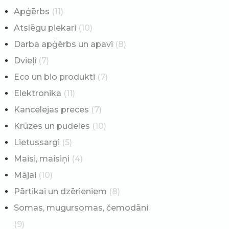
Apģērbs
(11)
Atslēgu piekari
(10)
Darba apģērbs un apavi
(8)
Dvieļi
(7)
Eco un bio produkti
(7)
Elektronika
(11)
Kancelejas preces
(7)
Krūzes un pudeles
(10)
Lietussargi
(5)
Maisi, maisiņi
(4)
Mājai
(10)
Pārtikai un dzērieniem
(8)
Somas, mugursomas, čemodāni
(9)