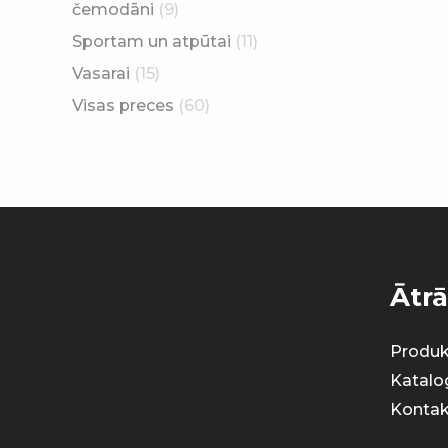
čemodāni
(9)
Sportam un atpūtai
(11)
Vasarai
(15)
Visas preces
(60)
Ātrā
Produk
Katalo
Kontak