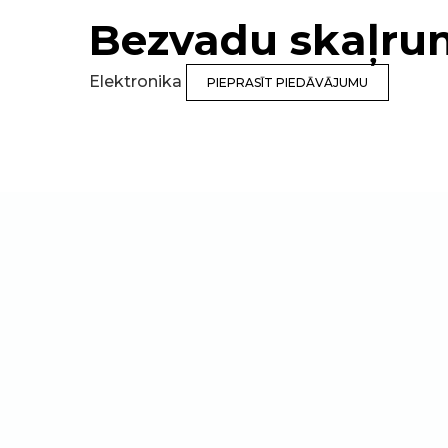
Bezvadu skaļru
Elektronika
PIEPRASĪT PIEDĀVĀJUMU