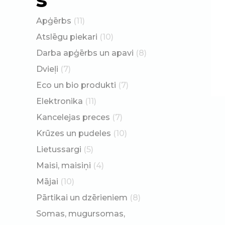
Apģērbs
(11)
Atslēgu piekari
(10)
Darba apģērbs un apavi
(8)
Dvieļi
(7)
Eco un bio produkti
(7)
Elektronika
(11)
Kancelejas preces
(7)
Krūzes un pudeles
(10)
Lietussargi
(5)
Maisi, maisiņi
(4)
Mājai
(10)
Pārtikai un dzērieniem
(8)
Somas, mugursomas,