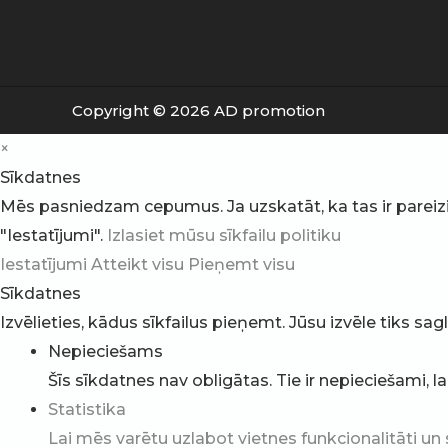
Copyright © 2026 AD promotion
×
Sīkdatnes
Mēs pasniedzam cepumus. Ja uzskatāt, ka tas ir pareizi, v
"Iestatījumi".
Izlasiet mūsu sīkfailu politiku
Iestatījumi
Atteikt visu
Pieņemt visu
Sīkdatnes
Izvēlieties, kādus sīkfailus pieņemt. Jūsu izvēle tiks sa
Nepieciešams
Šīs sīkdatnes nav obligātas. Tie ir nepieciešami, l
Statistika
Lai mēs varētu uzlabot vietnes funkcionalitāti un 