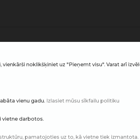
ienkārši noklikšķiniet uz "Pieņemt visu". Varat arī izvēlē
glabāta vienu gadu.
Izlasiet mūsu sīkfailu politiku
ai vietne darbotos.
struktūru, pamatojoties uz to, kā vietne tiek izmantota.