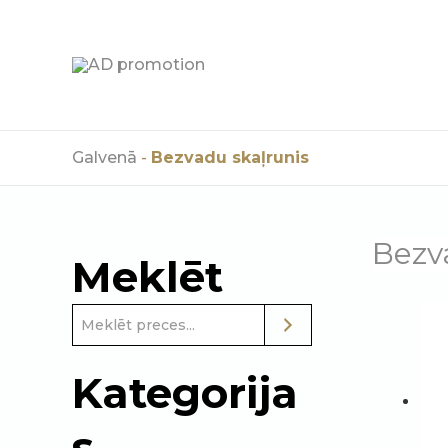
Skip
to
content
Galvenā
-
Bezvadu skaļrunis
Bezv
Meklēt
Kategorija
s