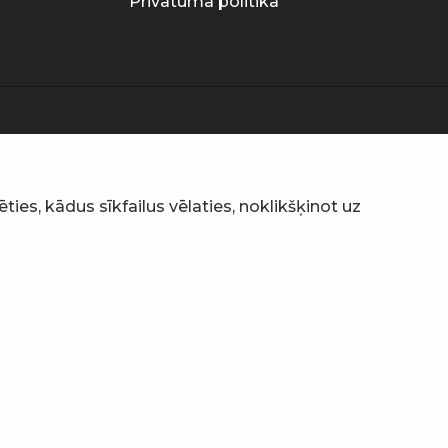
Privātuma politika
ties, kādus sīkfailus vēlaties, noklikšķinot uz