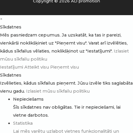
Copyright © 2026 AD promotion
×
Sīkdatnes
Mēs pasniedzam cepumus. Ja uzskatāt, ka tas ir pareizi,
vienkārši noklikšķiniet uz "Pieņemt visu". Varat arī izvēlēties,
kādus sīkfailus vēlaties, noklikšķinot uz "Iestatījumi".
Izlasiet
mūsu sīkfailu politiku
Iestatījumi
Atteikt visu
Pieņemt visu
Sīkdatnes
Izvēlieties, kādus sīkfailus pieņemt. Jūsu izvēle tiks saglabāta
vienu gadu.
Izlasiet mūsu sīkfailu politiku
Nepieciešams
Šīs sīkdatnes nav obligātas. Tie ir nepieciešami, lai
vietne darbotos.
Statistika
Lai mēs varētu uzlabot vietnes funkcionalitāti un