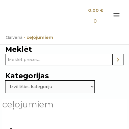
Skip
0.00
€
to
content
MAI
0
MEN
Galvenā
-
ceļojumiem
Meklēt
Kategorijas
ceļojumiem