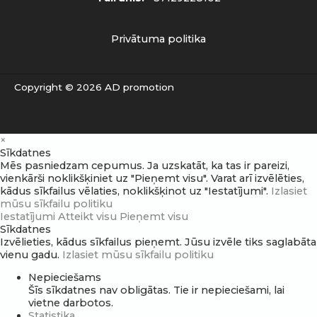
Privātuma politika
Copyright © 2026 AD promotion
×
Sīkdatnes
Mēs pasniedzam cepumus. Ja uzskatāt, ka tas ir pareizi,
vienkārši noklikšķiniet uz "Pieņemt visu". Varat arī izvēlēties,
kādus sīkfailus vēlaties, noklikšķinot uz "Iestatījumi".
Izlasiet
mūsu sīkfailu politiku
Iestatījumi
Atteikt visu
Pieņemt visu
Sīkdatnes
Izvēlieties, kādus sīkfailus pieņemt. Jūsu izvēle tiks saglabāta
vienu gadu.
Izlasiet mūsu sīkfailu politiku
Nepieciešams
Šīs sīkdatnes nav obligātas. Tie ir nepieciešami, lai
vietne darbotos.
Statistika