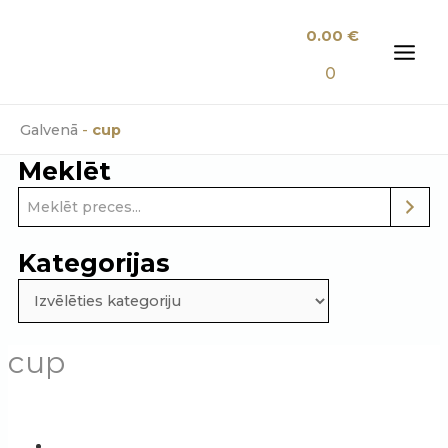
Skip
0.00
€
to
content
MAI
0
MEN
Galvenā
-
cup
Meklēt
Kategorijas
cup