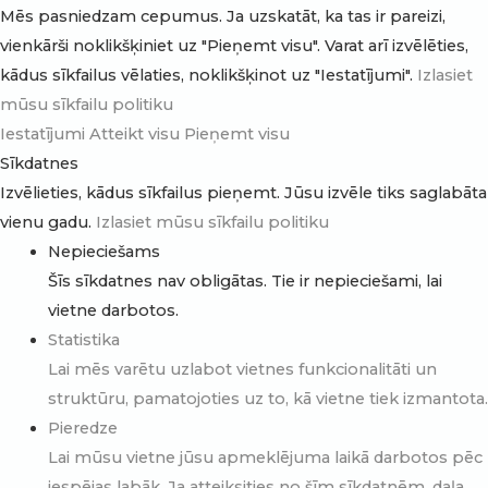
Mēs pasniedzam cepumus. Ja uzskatāt, ka tas ir pareizi,
vienkārši noklikšķiniet uz "Pieņemt visu". Varat arī izvēlēties,
kādus sīkfailus vēlaties, noklikšķinot uz "Iestatījumi".
Izlasiet
mūsu sīkfailu politiku
Iestatījumi
Atteikt visu
Pieņemt visu
Sīkdatnes
Izvēlieties, kādus sīkfailus pieņemt. Jūsu izvēle tiks saglabāta
vienu gadu.
Izlasiet mūsu sīkfailu politiku
Nepieciešams
Šīs sīkdatnes nav obligātas. Tie ir nepieciešami, lai
vietne darbotos.
Statistika
Lai mēs varētu uzlabot vietnes funkcionalitāti un
struktūru, pamatojoties uz to, kā vietne tiek izmantota.
Pieredze
Lai mūsu vietne jūsu apmeklējuma laikā darbotos pēc
iespējas labāk. Ja atteiksities no šīm sīkdatnēm, daļa