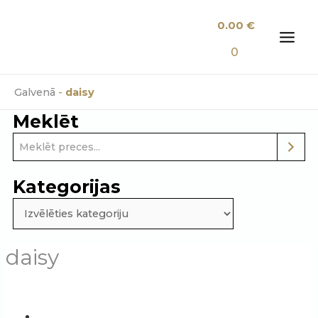
Skip
0.00
€
to
content
MAI
0
MEN
Galvenā
-
daisy
Meklēt
Kategorijas
daisy