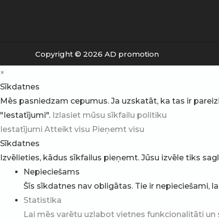
Copyright © 2026 AD promotion
×
Sīkdatnes
Mēs pasniedzam cepumus. Ja uzskatāt, ka tas ir pareizi, v
"Iestatījumi".
Izlasiet mūsu sīkfailu politiku
Iestatījumi
Atteikt visu
Pieņemt visu
Sīkdatnes
Izvēlieties, kādus sīkfailus pieņemt. Jūsu izvēle tiks sa
Nepieciešams
Šīs sīkdatnes nav obligātas. Tie ir nepieciešami, l
Statistika
Lai mēs varētu uzlabot vietnes funkcionalitāti un 