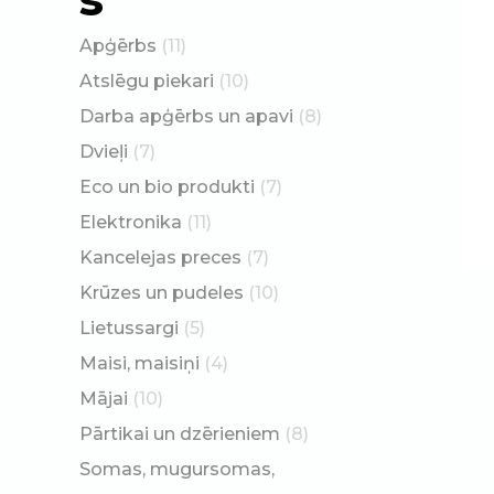
Apģērbs
(11)
Atslēgu piekari
(10)
Darba apģērbs un apavi
(8)
Dvieļi
(7)
Eco un bio produkti
(7)
Elektronika
(11)
Kancelejas preces
(7)
Krūzes un pudeles
(10)
Lietussargi
(5)
Maisi, maisiņi
(4)
Mājai
(10)
Pārtikai un dzērieniem
(8)
Somas, mugursomas,