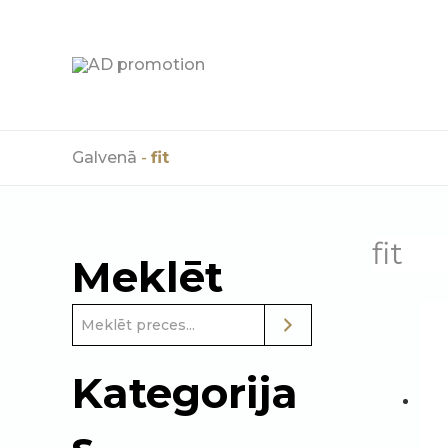
Skip
to
content
Galvenā
-
fit
fit
Meklēt
Kategorija
s