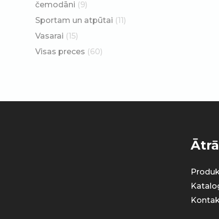
čemodāni
(9)
Sportam un atpūtai
(11)
Vasarai
(15)
Visas preces
(60)
Ātrā
Produk
Katalo
Kontak