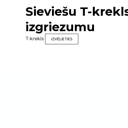
Sieviešu T-krekl
izgriezumu
T-krekls
IZVĒLIETIES