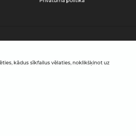
Privātuma politika
ties, kādus sīkfailus vēlaties, noklikšķinot uz