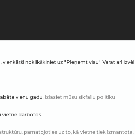
ienkārši noklikšķiniet uz "Pieņemt visu". Varat arī izvēlē
glabāta vienu gadu.
Izlasiet mūsu sīkfailu politiku
ai vietne darbotos.
struktūru, pamatojoties uz to, kā vietne tiek izmantota.