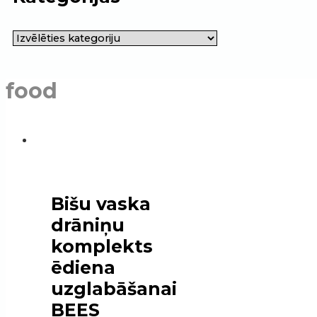
food
Bišu vaska
drāniņu
komplekts
ēdiena
uzglabāšanai
BEES