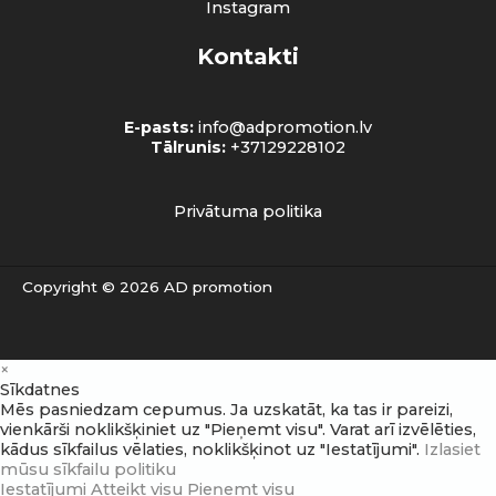
Instagram
Kontakti
E-pasts:
info@adpromotion.lv
Tālrunis:
+37129228102
Privātuma politika
Copyright © 2026 AD promotion
×
Sīkdatnes
Mēs pasniedzam cepumus. Ja uzskatāt, ka tas ir pareizi,
vienkārši noklikšķiniet uz "Pieņemt visu". Varat arī izvēlēties,
kādus sīkfailus vēlaties, noklikšķinot uz "Iestatījumi".
Izlasiet
mūsu sīkfailu politiku
Iestatījumi
Atteikt visu
Pieņemt visu