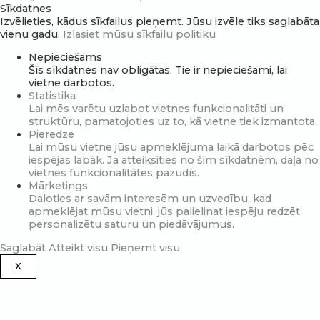
Sīkdatnes
Izvēlieties, kādus sīkfailus pieņemt. Jūsu izvēle tiks saglabāta
vienu gadu.
Izlasiet mūsu sīkfailu politiku
Nepieciešams
Šīs sīkdatnes nav obligātas. Tie ir nepieciešami, lai
vietne darbotos.
Statistika
Lai mēs varētu uzlabot vietnes funkcionalitāti un
struktūru, pamatojoties uz to, kā vietne tiek izmantota.
Pieredze
Lai mūsu vietne jūsu apmeklējuma laikā darbotos pēc
iespējas labāk. Ja atteiksities no šīm sīkdatnēm, daļa no
vietnes funkcionalitātes pazudīs.
Mārketings
Daloties ar savām interesēm un uzvedību, kad
apmeklējat mūsu vietni, jūs palielinat iespēju redzēt
personalizētu saturu un piedāvājumus.
Saglabāt
Atteikt visu
Pieņemt visu
X