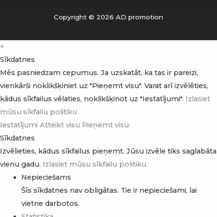
Copyright © 2026 AD promotion
×
Sīkdatnes
Mēs pasniedzam cepumus. Ja uzskatāt, ka tas ir pareizi,
vienkārši noklikšķiniet uz "Pieņemt visu". Varat arī izvēlēties,
kādus sīkfailus vēlaties, noklikšķinot uz "Iestatījumi".
Izlasiet
mūsu sīkfailu politiku
Iestatījumi
Atteikt visu
Pieņemt visu
Sīkdatnes
Izvēlieties, kādus sīkfailus pieņemt. Jūsu izvēle tiks saglabāta
vienu gadu.
Izlasiet mūsu sīkfailu politiku
Nepieciešams
Šīs sīkdatnes nav obligātas. Tie ir nepieciešami, lai
vietne darbotos.
Statistika