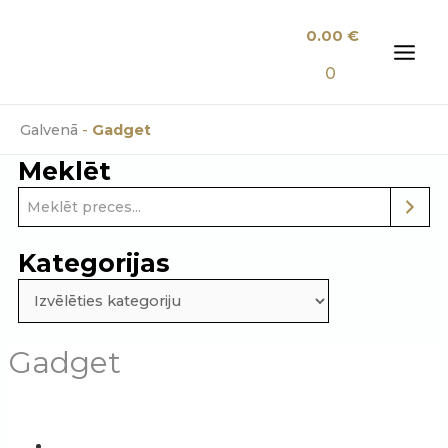
Skip
0.00
€
to
content
MAI
0
MEN
Galvenā
-
Gadget
Meklēt
Kategorijas
Gadget