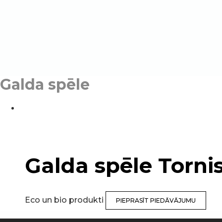
Galda spēle
Galda spēle Torni
Eco un bio produkti
PIEPRASĪT PIEDĀVĀJUMU