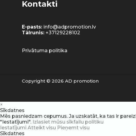
Kontakti
E-pasts:
info@adpromotion.lv
Tālrunis:
+37129228102
Privātuma politika
Copyright © 2026 AD promotion
×
Sīkdatnes
Mēs pasniedzam cepumus. Ja uzskatāt, ka tas ir pareizi, v
"Iestatījumi".
Izlasiet mūsu sīkfailu politiku
Iestatījumi
Atteikt visu
Pieņemt visu
Sīkdatnes