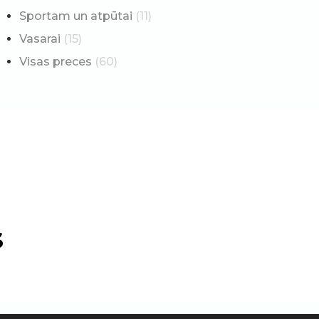
Sportam un atpūtai
(11)
Vasarai
(15)
Visas preces
(60)
s