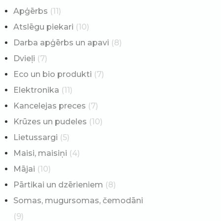
Apģērbs
(11)
Atslēgu piekari
(10)
Darba apģērbs un apavi
(8)
Dvieļi
(7)
Eco un bio produkti
(7)
Elektronika
(11)
Kancelejas preces
(7)
Krūzes un pudeles
(10)
Lietussargi
(5)
Maisi, maisiņi
(4)
Mājai
(10)
Pārtikai un dzērieniem
(8)
Somas, mugursomas, čemodāni
(9)