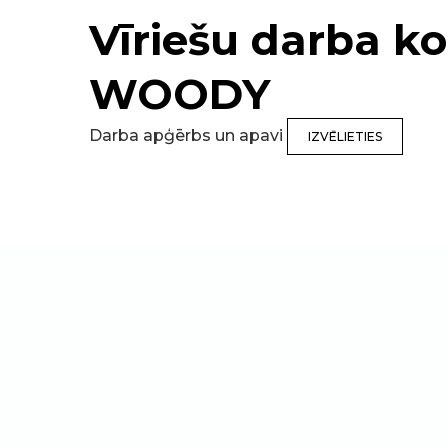
Vīriešu darba k
WOODY
Darba apģērbs un apavi
IZVĒLIETIES