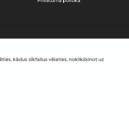
Privātuma politika
ties, kādus sīkfailus vēlaties, noklikšķinot uz