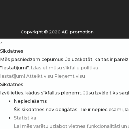
Copyright © 2026 AD promotion
×
Sīkdatnes
Mēs pasniedzam cepumus. Ja uzskatāt, ka tas ir pareizi, v
"Iestatījumi".
Izlasiet mūsu sīkfailu politiku
Iestatījumi
Atteikt visu
Pieņemt visu
Sīkdatnes
Izvēlieties, kādus sīkfailus pieņemt. Jūsu izvēle tiks sa
Nepieciešams
Šīs sīkdatnes nav obligātas. Tie ir nepieciešami, l
Statistika
Lai mēs varētu uzlabot vietnes funkcionalitāti un 