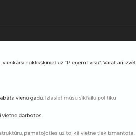
ienkārši noklikšķiniet uz "Pieņemt visu". Varat arī izvēlē
glabāta vienu gadu.
Izlasiet mūsu sīkfailu politiku
ai vietne darbotos.
struktūru, pamatojoties uz to, kā vietne tiek izmantota.