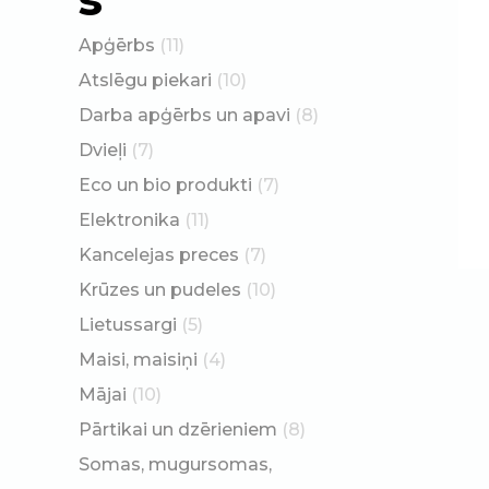
Apģērbs
(11)
Atslēgu piekari
(10)
Darba apģērbs un apavi
(8)
Dvieļi
(7)
Eco un bio produkti
(7)
Elektronika
(11)
Kancelejas preces
(7)
Krūzes un pudeles
(10)
Lietussargi
(5)
Maisi, maisiņi
(4)
Mājai
(10)
Pārtikai un dzērieniem
(8)
Somas, mugursomas,