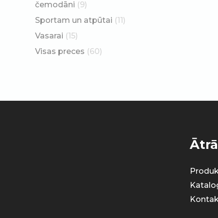
čemodāni
(9)
Sportam un atpūtai
(11)
Vasarai
(15)
Visas preces
(60)
Ātrā
Produk
Katalo
Kontak