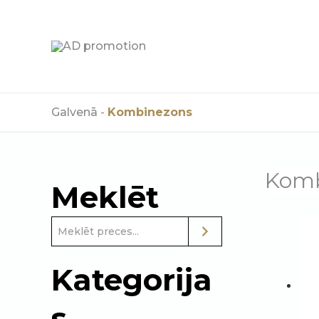
Skip
to
content
Galvenā
-
Kombinezons
Komb
Meklēt
Kategorija
s