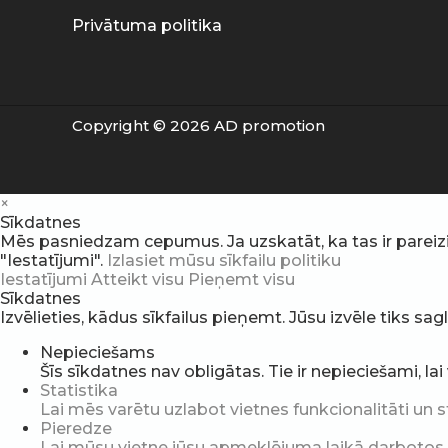
Privātuma politika
Copyright © 2026 AD promotion
×
Sīkdatnes
Mēs pasniedzam cepumus. Ja uzskatāt, ka tas ir pareizi, v
"Iestatījumi".
Izlasiet mūsu sīkfailu politiku
Iestatījumi
Atteikt visu
Pieņemt visu
Sīkdatnes
Izvēlieties, kādus sīkfailus pieņemt. Jūsu izvēle tiks sa
Nepieciešams
Šīs sīkdatnes nav obligātas. Tie ir nepieciešami, la
Statistika
Lai mēs varētu uzlabot vietnes funkcionalitāti un s
Pieredze
Lai mūsu vietne jūsu apmeklējuma laikā darbotos pē