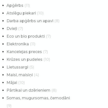
Apģērbs
(11)
Atslēgu piekari
(10)
Darba apģērbs un apavi
(8)
Dvieļi
(7)
Eco un bio produkti
(7)
Elektronika
(11)
Kancelejas preces
(7)
Krūzes un pudeles
(10)
Lietussargi
(5)
Maisi, maisiņi
(4)
Mājai
(10)
Pārtikai un dzērieniem
(8)
Somas, mugursomas, čemodāni
(9)