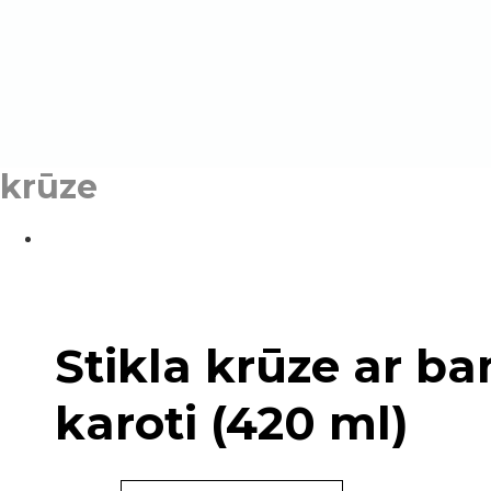
krūze
Stikla krūze ar b
karoti (420 ml)