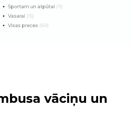
Sportam un atpūtai
(11)
Vasarai
(15)
Visas preces
(60)
ambusa vāciņu un