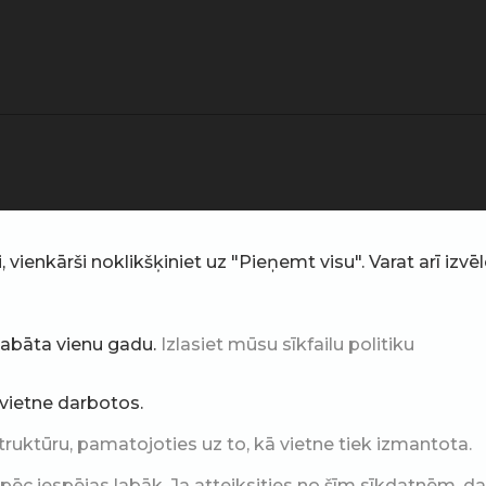
ienkārši noklikšķiniet uz "Pieņemt visu". Varat arī izvēlē
glabāta vienu gadu.
Izlasiet mūsu sīkfailu politiku
i vietne darbotos.
truktūru, pamatojoties uz to, kā vietne tiek izmantota.
c iespējas labāk. Ja atteiksities no šīm sīkdatnēm, daļ