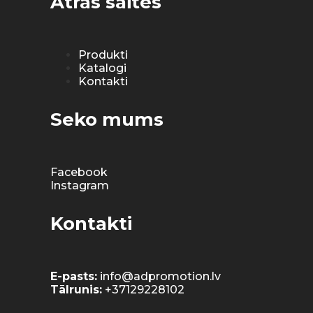
Ātrās saites
Produkti
Katalogi
Kontakti
Seko mums
Facebook
Instagram
Kontakti
E-pasts:
info@adpromotion.lv
Tālrunis:
+37129228102