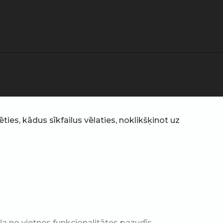
ties, kādus sīkfailus vēlaties, noklikšķinot uz
a no vietnes funkcionalitātes pazudīs.