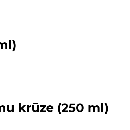
ml)
mu krūze (250 ml)