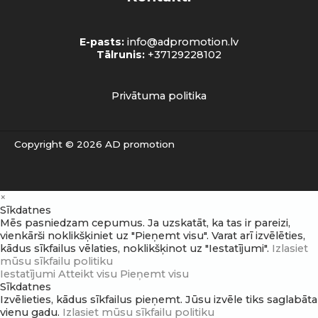
E-pasts:
info@adpromotion.lv
Tālrunis:
+37129228102
Privātuma politika
Copyright © 2026 AD promotion
×
Sīkdatnes
Mēs pasniedzam cepumus. Ja uzskatāt, ka tas ir pareizi,
vienkārši noklikšķiniet uz "Pieņemt visu". Varat arī izvēlēties,
kādus sīkfailus vēlaties, noklikšķinot uz "Iestatījumi".
Izlasiet
mūsu sīkfailu politiku
Iestatījumi
Atteikt visu
Pieņemt visu
Sīkdatnes
Izvēlieties, kādus sīkfailus pieņemt. Jūsu izvēle tiks saglabāta
vienu gadu.
Izlasiet mūsu sīkfailu politiku