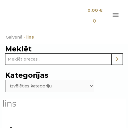
Skip
0.00
€
to
content
MAI
0
MEN
Galvenā
-
lins
Meklēt
Kategorijas
lins