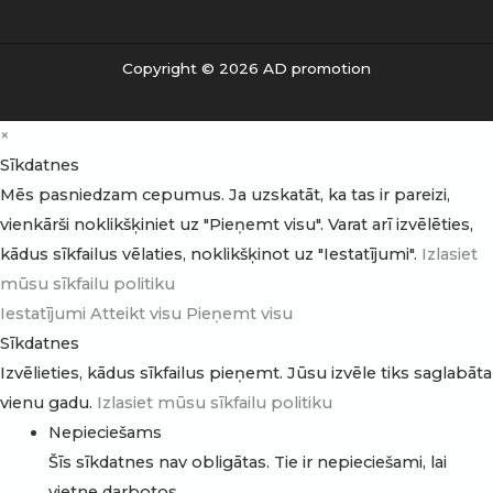
Copyright © 2026 AD promotion
×
Sīkdatnes
Mēs pasniedzam cepumus. Ja uzskatāt, ka tas ir pareizi,
vienkārši noklikšķiniet uz "Pieņemt visu". Varat arī izvēlēties,
kādus sīkfailus vēlaties, noklikšķinot uz "Iestatījumi".
Izlasiet
mūsu sīkfailu politiku
Iestatījumi
Atteikt visu
Pieņemt visu
Sīkdatnes
Izvēlieties, kādus sīkfailus pieņemt. Jūsu izvēle tiks saglabāta
vienu gadu.
Izlasiet mūsu sīkfailu politiku
Nepieciešams
Šīs sīkdatnes nav obligātas. Tie ir nepieciešami, lai
vietne darbotos.