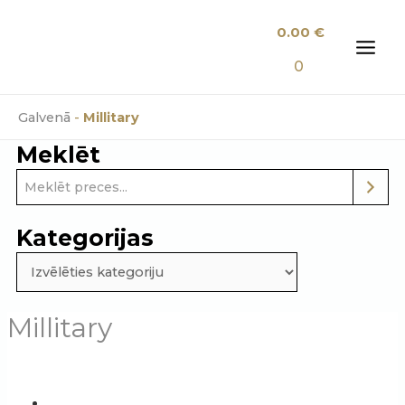
Skip
0.00
€
to
content
MAI
0
MEN
Galvenā
-
Millitary
Meklēt
Kategorijas
Millitary