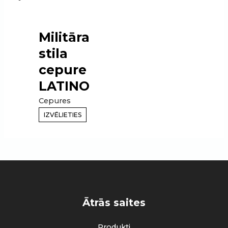
Militāra
stila
cepure
LATINO
Cepures
IZVĒLIETIES
Ātrās saites
Produkti