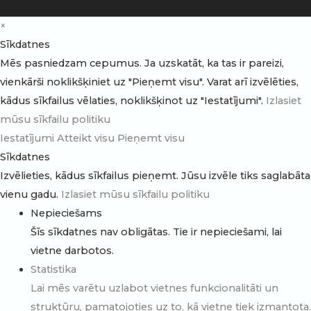
×
Sīkdatnes
Mēs pasniedzam cepumus. Ja uzskatāt, ka tas ir pareizi,
vienkārši noklikšķiniet uz "Pieņemt visu". Varat arī izvēlēties,
kādus sīkfailus vēlaties, noklikšķinot uz "Iestatījumi".
Izlasiet
mūsu sīkfailu politiku
Iestatījumi
Atteikt visu
Pieņemt visu
Sīkdatnes
Izvēlieties, kādus sīkfailus pieņemt. Jūsu izvēle tiks saglabāta
vienu gadu.
Izlasiet mūsu sīkfailu politiku
Nepieciešams
Šīs sīkdatnes nav obligātas. Tie ir nepieciešami, lai
vietne darbotos.
Statistika
Lai mēs varētu uzlabot vietnes funkcionalitāti un
struktūru, pamatojoties uz to, kā vietne tiek izmantota.