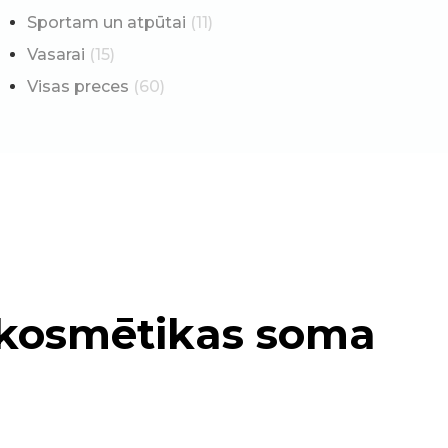
Sportam un atpūtai
(11)
Vasarai
(15)
Visas preces
(60)
 kosmētikas soma