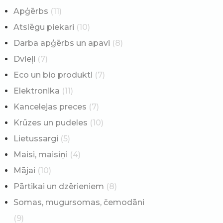
Apģērbs
(11)
Atslēgu piekari
(10)
Darba apģērbs un apavi
(8)
Dvieļi
(7)
Eco un bio produkti
(7)
Elektronika
(11)
Kancelejas preces
(7)
Krūzes un pudeles
(10)
Lietussargi
(5)
Maisi, maisiņi
(4)
Mājai
(10)
Pārtikai un dzērieniem
(8)
Somas, mugursomas, čemodāni
(9)