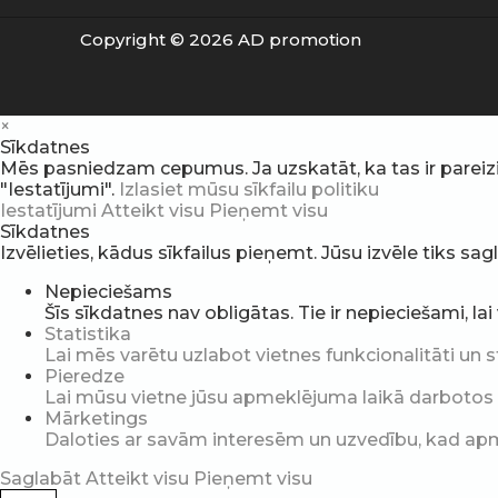
Copyright © 2026 AD promotion
×
Sīkdatnes
Mēs pasniedzam cepumus. Ja uzskatāt, ka tas ir pareizi, v
"Iestatījumi".
Izlasiet mūsu sīkfailu politiku
Iestatījumi
Atteikt visu
Pieņemt visu
Sīkdatnes
Izvēlieties, kādus sīkfailus pieņemt. Jūsu izvēle tiks sa
Nepieciešams
Šīs sīkdatnes nav obligātas. Tie ir nepieciešami, la
Statistika
Lai mēs varētu uzlabot vietnes funkcionalitāti un s
Pieredze
Lai mūsu vietne jūsu apmeklējuma laikā darbotos pē
Mārketings
Daloties ar savām interesēm un uzvedību, kad apme
Saglabāt
Atteikt visu
Pieņemt visu