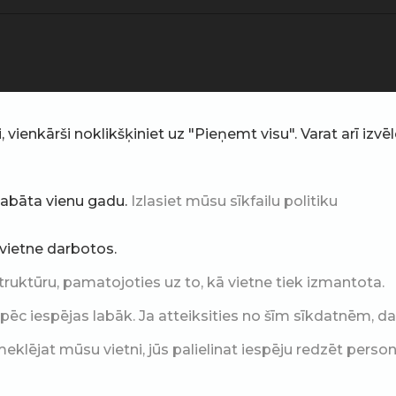
ienkārši noklikšķiniet uz "Pieņemt visu". Varat arī izvēlē
glabāta vienu gadu.
Izlasiet mūsu sīkfailu politiku
i vietne darbotos.
truktūru, pamatojoties uz to, kā vietne tiek izmantota.
c iespējas labāk. Ja atteiksities no šīm sīkdatnēm, daļ
klējat mūsu vietni, jūs palielinat iespēju redzēt perso