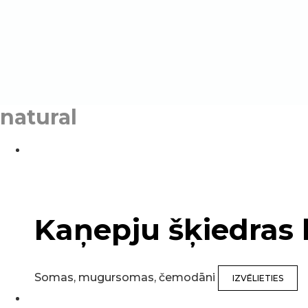
natural
Kaņepju šķiedras
Somas, mugursomas, čemodāni
IZVĒLIETIES