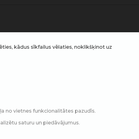
ties, kādus sīkfailus vēlaties, noklikšķinot uz
a no vietnes funkcionalitātes pazudīs.
nalizētu saturu un piedāvājumus.