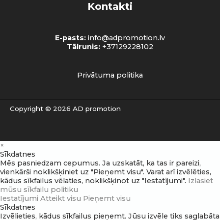
Kontakti
E-pasts:
info@adpromotion.lv
Tālrunis:
+37129228102
Privātuma politika
Copyright © 2026 AD promotion
×
Sīkdatnes
Mēs pasniedzam cepumus. Ja uzskatāt, ka tas ir pareizi,
vienkārši noklikšķiniet uz "Pieņemt visu". Varat arī izvēlēties,
kādus sīkfailus vēlaties, noklikšķinot uz "Iestatījumi".
Izlasiet
mūsu sīkfailu politiku
Iestatījumi
Atteikt visu
Pieņemt visu
Sīkdatnes
Izvēlieties, kādus sīkfailus pieņemt. Jūsu izvēle tiks saglabāta