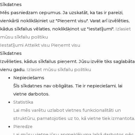
Sīkdatnes
Mēs pasniedzam cepumus. Ja uzskatāt, ka tas ir pareizi,
vienkārši noklikšķiniet uz "Pieņemt visu". Varat arī izvēlēties,
kādus sīkfailus vēlaties, noklikšķinot uz "Iestatījumi".
Izlasiet
mūsu sīkfailu politiku
Iestatījumi
Atteikt visu
Pieņemt visu
Sīkdatnes
Izvēlieties, kādus sīkfailus pieņemt. Jūsu izvēle tiks saglabāta
vienu gadu.
Izlasiet mūsu sīkfailu politiku
Nepieciešams
Šīs sīkdatnes nav obligātas. Tie ir nepieciešami, lai
vietne darbotos.
Statistika
Lai mēs varētu uzlabot vietnes funkcionalitāti un
struktūru, pamatojoties uz to, kā vietne tiek izmantota.
Pieredze
Lai mūsu vietne jūsu apmeklējuma laikā darbotos pēc