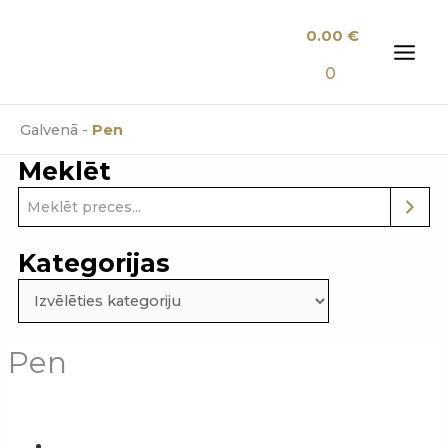
Skip
0.00
€
to
content
MAI
0
MEN
Galvenā
-
Pen
Meklēt
Kategorijas
Pen