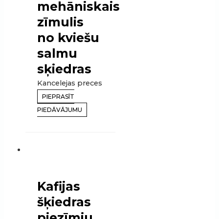
mehāniskais
zīmulis
no kviešu
salmu
sķiedras
Kancelejas preces
PIEPRASĪT
PIEDĀVĀJUMU
Kafijas
šķiedras
piezīmju