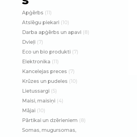
Apģērbs
(11)
Atslēgu piekari
(10)
Darba apģērbs un apavi
(8)
Dvieļi
(7)
Eco un bio produkti
(7)
Elektronika
(11)
Kancelejas preces
(7)
Krūzes un pudeles
(10)
Lietussargi
(5)
Maisi, maisiņi
(4)
Mājai
(10)
Pārtikai un dzērieniem
(8)
Somas, mugursomas,