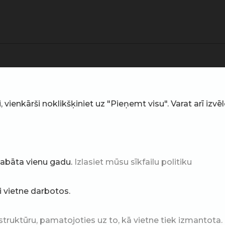
ienkārši noklikšķiniet uz "Pieņemt visu". Varat arī izvēlē
glabāta vienu gadu.
Izlasiet mūsu sīkfailu politiku
ai vietne darbotos.
struktūru, pamatojoties uz to, kā vietne tiek izmantota.