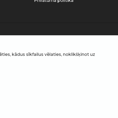
Privātuma politika
ties, kādus sīkfailus vēlaties, noklikšķinot uz