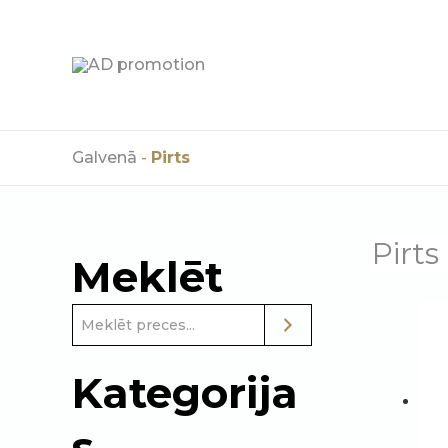
Skip
to
content
Galvenā
-
Pirts
Pirts
Meklēt
Kategorija
s