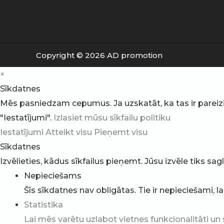
Copyright © 2026 AD promotion
×
Sīkdatnes
Mēs pasniedzam cepumus. Ja uzskatāt, ka tas ir pareizi, v
"Iestatījumi".
Izlasiet mūsu sīkfailu politiku
Iestatījumi
Atteikt visu
Pieņemt visu
Sīkdatnes
Izvēlieties, kādus sīkfailus pieņemt. Jūsu izvēle tiks sa
Nepieciešams
Šīs sīkdatnes nav obligātas. Tie ir nepieciešami, l
Statistika
Lai mēs varētu uzlabot vietnes funkcionalitāti un 