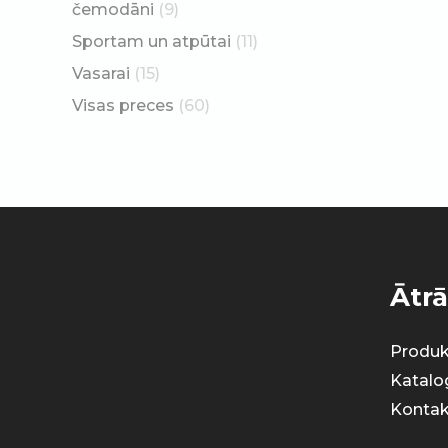
čemodāni
(9)
Sportam un atpūtai
(11)
Vasarai
(15)
Visas preces
(60)
Ātrā
Produk
Katalo
Kontak