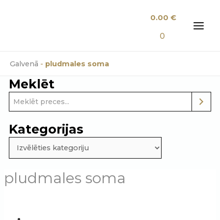
Skip
0.00
€
to
content
MAI
0
MEN
Galvenā
-
pludmales soma
Meklēt
Kategorijas
pludmales soma