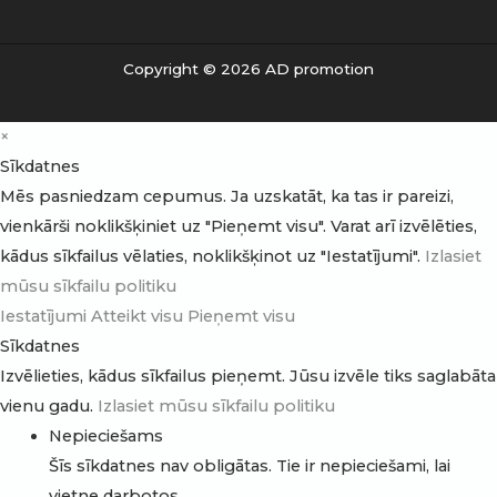
Copyright © 2026 AD promotion
×
Sīkdatnes
Mēs pasniedzam cepumus. Ja uzskatāt, ka tas ir pareizi,
vienkārši noklikšķiniet uz "Pieņemt visu". Varat arī izvēlēties,
kādus sīkfailus vēlaties, noklikšķinot uz "Iestatījumi".
Izlasiet
mūsu sīkfailu politiku
Iestatījumi
Atteikt visu
Pieņemt visu
Sīkdatnes
Izvēlieties, kādus sīkfailus pieņemt. Jūsu izvēle tiks saglabāta
vienu gadu.
Izlasiet mūsu sīkfailu politiku
Nepieciešams
Šīs sīkdatnes nav obligātas. Tie ir nepieciešami, lai
vietne darbotos.