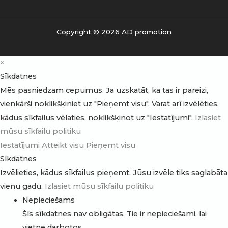
Copyright © 2026 AD promotion
×
Sīkdatnes
Mēs pasniedzam cepumus. Ja uzskatāt, ka tas ir pareizi,
vienkārši noklikšķiniet uz "Pieņemt visu". Varat arī izvēlēties,
kādus sīkfailus vēlaties, noklikšķinot uz "Iestatījumi".
Izlasiet
mūsu sīkfailu politiku
Iestatījumi
Atteikt visu
Pieņemt visu
Sīkdatnes
Izvēlieties, kādus sīkfailus pieņemt. Jūsu izvēle tiks saglabāta
vienu gadu.
Izlasiet mūsu sīkfailu politiku
Nepieciešams
Šīs sīkdatnes nav obligātas. Tie ir nepieciešami, lai
vietne darbotos.