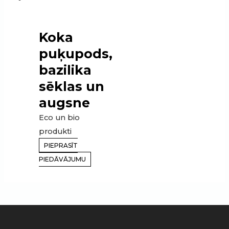
Koka
puķupods,
bazilika
sēklas un
augsne
Eco un bio
produkti
PIEPRASĪT
PIEDĀVĀJUMU