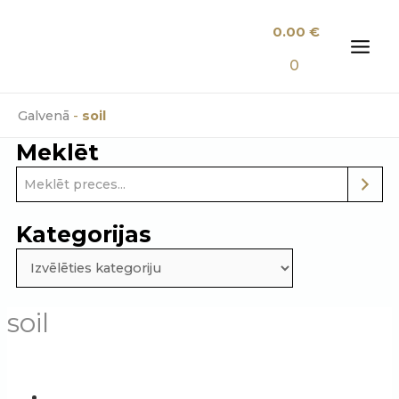
Skip
0.00
€
to
content
MAI
0
MEN
Galvenā
-
soil
Meklēt
Kategorijas
soil