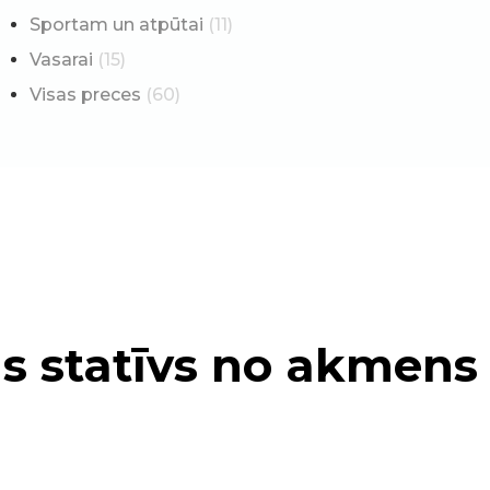
Sportam un atpūtai
(11)
Vasarai
(15)
Visas preces
(60)
s statīvs no akmens