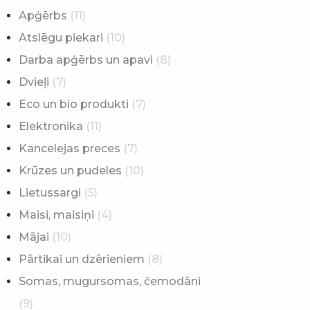
Apģērbs
(11)
Atslēgu piekari
(10)
Darba apģērbs un apavi
(8)
Dvieļi
(7)
Eco un bio produkti
(7)
Elektronika
(11)
Kancelejas preces
(7)
Krūzes un pudeles
(10)
Lietussargi
(5)
Maisi, maisiņi
(4)
Mājai
(10)
Pārtikai un dzērieniem
(8)
Somas, mugursomas, čemodāni
(9)