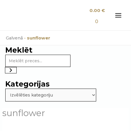
Skip
0.00
€
to
content
MAI
0
MEN
Galvenā
-
sunflower
Meklēt
Kategorijas
sunflower