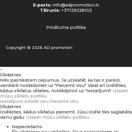
E-pasts:
info@adpromotion.lv
Tālrunis:
+37129228102
Privātuma politika
Copyright © 2026 AD promotion
×
Sīkdatnes
Mēs pasniedzam cepumus. Ja uzskatāt, ka tas ir pareizi,
vienkārši noklikšķiniet uz "Pieņemt visu". Varat arī izvēlēties,
kādus sīkfailus vēlaties, noklikšķinot uz "Iestatījumi".
Izlasiet
mūsu sīkfailu politiku
Iestatījumi
Atteikt visu
Pieņemt visu
Sīkdatnes
Izvēlieties, kādus sīkfailus pieņemt. Jūsu izvēle tiks saglabāta
vienu gadu.
Izlasiet mūsu sīkfailu politiku
Nepieciešams