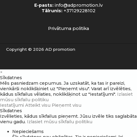
E-pasts:
info@adpromotion.lv
Tālrunis:
+37129228102
Privātuma politika
Copyright © 2026 AD promotion
×
Sīkdatnes
Mēs pasniedzam cepumus. Ja uzskatāt, ka tas ir pareizi,
vienkārši noklikšķiniet uz "Pieņemt visu". Varat arī izvēlēties,
kādus sīkfailus vēlaties, noklikšķinot uz "Iestatījumi".
Izlasiet
mūsu sīkfailu politiku
Iestatījumi
Atteikt visu
Pieņemt visu
Sīkdatnes
Izvēlieties, kādus sīkfailus pieņemt. Jūsu izvēle tiks saglabāta
vienu gadu.
Izlasiet mūsu sīkfailu politiku
Nepieciešams