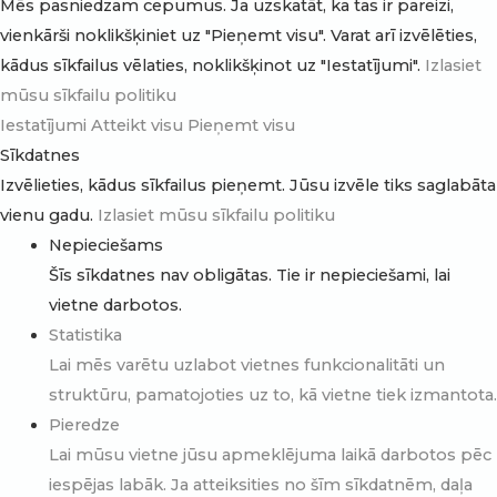
Mēs pasniedzam cepumus. Ja uzskatāt, ka tas ir pareizi,
vienkārši noklikšķiniet uz "Pieņemt visu". Varat arī izvēlēties,
kādus sīkfailus vēlaties, noklikšķinot uz "Iestatījumi".
Izlasiet
mūsu sīkfailu politiku
Iestatījumi
Atteikt visu
Pieņemt visu
Sīkdatnes
Izvēlieties, kādus sīkfailus pieņemt. Jūsu izvēle tiks saglabāta
vienu gadu.
Izlasiet mūsu sīkfailu politiku
Nepieciešams
Šīs sīkdatnes nav obligātas. Tie ir nepieciešami, lai
vietne darbotos.
Statistika
Lai mēs varētu uzlabot vietnes funkcionalitāti un
struktūru, pamatojoties uz to, kā vietne tiek izmantota.
Pieredze
Lai mūsu vietne jūsu apmeklējuma laikā darbotos pēc
iespējas labāk. Ja atteiksities no šīm sīkdatnēm, daļa