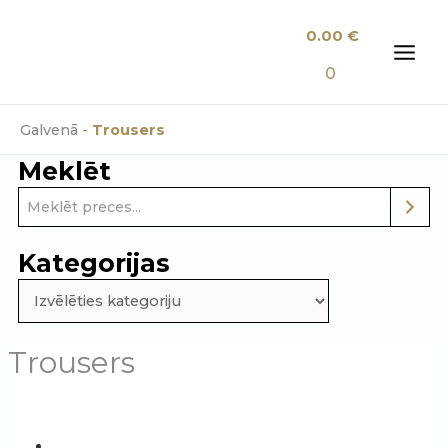
Skip
0.00
€
to
content
MAI
0
MEN
Galvenā
-
Trousers
Meklēt
Kategorijas
Trousers