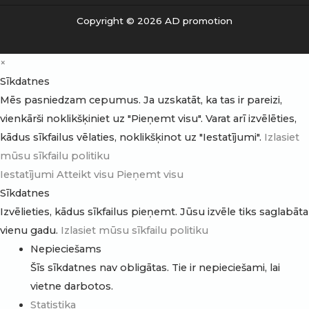
Copyright © 2026 AD promotion
×
Sīkdatnes
Mēs pasniedzam cepumus. Ja uzskatāt, ka tas ir pareizi,
vienkārši noklikšķiniet uz "Pieņemt visu". Varat arī izvēlēties,
kādus sīkfailus vēlaties, noklikšķinot uz "Iestatījumi".
Izlasiet
mūsu sīkfailu politiku
Iestatījumi
Atteikt visu
Pieņemt visu
Sīkdatnes
Izvēlieties, kādus sīkfailus pieņemt. Jūsu izvēle tiks saglabāta
vienu gadu.
Izlasiet mūsu sīkfailu politiku
Nepieciešams
Šīs sīkdatnes nav obligātas. Tie ir nepieciešami, lai
vietne darbotos.
Statistika