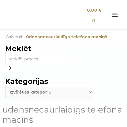
Skip
0.00
€
to
content
MAI
0
MEN
Galvenā
-
ūdensnecaurlaidīgs telefona maciņš
Meklēt
Kategorijas
ūdensnecaurlaidīgs telefona
maciņš