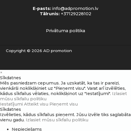
E-pasts:
info@adpromotion.lv
Tālrunis:
+37129228102
Privātuma politika
Copyright © 2026 AD promotion
×
Sīkdatnes
Mēs pasniedzam cepumus. Ja uzskatāt, ka tas ir pareizi,
vienkārši noklikšķiniet uz "Pieņemt visu". Varat arī izvēlēties,
kādus sīkfailus vēlaties, noklikšķinot uz "Iestatījumi".
Izlasiet
mūsu sīkfailu politiku
Iestatījumi
Atteikt visu
Pieņemt visu
Sīkdatnes
Izvēlieties, kādus sīkfailus pieņemt. Jūsu izvēle tiks saglabāta
vienu gadu.
Izlasiet mūsu sīkfailu politiku
Nepieciešams