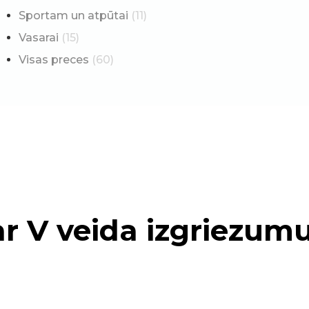
Sportam un atpūtai
(11)
Vasarai
(15)
Visas preces
(60)
ar V veida izgriezum