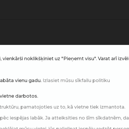
ienkārši noklikšķiniet uz "Pieņemt visu". Varat arī izvēlē
glabāta vienu gadu.
Izlasiet mūsu sīkfailu politiku
i vietne darbotos.
truktūru, pamatojoties uz to, kā vietne tiek izmantota.
c iespējas labāk. Ja atteiksities no šīm sīkdatnēm, daļ
klējat mūsu vietni, jūs palielinat iespēju redzēt perso