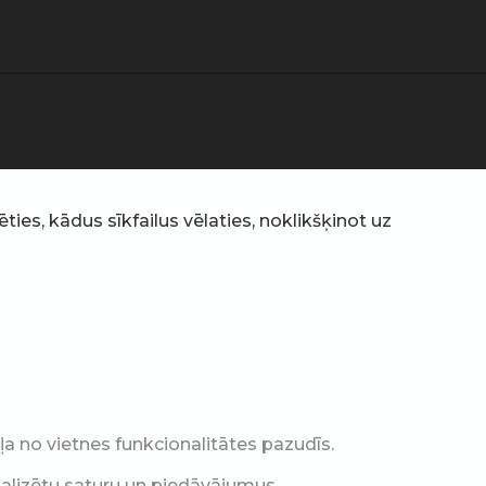
ties, kādus sīkfailus vēlaties, noklikšķinot uz
a no vietnes funkcionalitātes pazudīs.
nalizētu saturu un piedāvājumus.