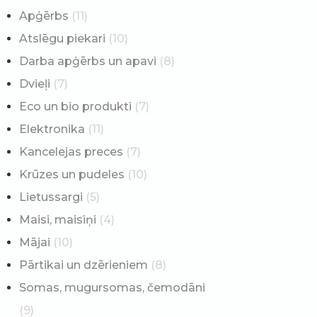
Apģērbs
(11)
Atslēgu piekari
(10)
Darba apģērbs un apavi
(8)
Dvieļi
(7)
Eco un bio produkti
(7)
Elektronika
(11)
Kancelejas preces
(7)
Krūzes un pudeles
(10)
Lietussargi
(5)
Maisi, maisiņi
(4)
Mājai
(10)
Pārtikai un dzērieniem
(8)
Somas, mugursomas, čemodāni
(9)