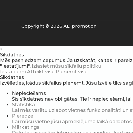
Copyright © 2026 AD promotion
×
Sīkdatnes
Mēs pasniedzam cepumus. Ja uzskatāt, ka tas ir pareizi, v
"Iestatījumi".
Izlasiet mūsu sīkfailu politiku
Iestatījumi
Atteikt visu
Pieņemt visu
Sīkdatnes
Izvēlieties, kādus sīkfailus pieņemt. Jūsu izvēle tiks sa
Nepieciešams
Šīs sīkdatnes nav obligātas. Tie ir nepieciešami, la
Statistika
Lai mēs varētu uzlabot vietnes funkcionalitāti un s
Pieredze
Lai mūsu vietne jūsu apmeklējuma laikā darbotos pē
Mārketings
Daloties ar savām interesēm un uzvedību, kad apme