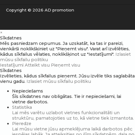
Copyright © 2026 AD promotion
×
Sīkdatnes
Mēs pasniedzam cepumus. Ja uzskatāt, ka tas ir pareizi,
vienkārši noklikšķiniet uz "Pieņemt visu". Varat arī izvēlēties,
kādus sīkfailus vēlaties, noklikšķinot uz "Iestatījumi".
Izlasiet
mūsu sīkfailu politiku
Iestatījumi
Atteikt visu
Pieņemt visu
Sīkdatnes
Izvēlieties, kādus sīkfailus pieņemt. Jūsu izvēle tiks saglabāta
vienu gadu.
Izlasiet mūsu sīkfailu politiku
Nepieciešams
Šīs sīkdatnes nav obligātas. Tie ir nepieciešami, lai
vietne darbotos.
Statistika
Lai mēs varētu uzlabot vietnes funkcionalitāti un
struktūru, pamatojoties uz to, kā vietne tiek izmantota.
Pieredze
Lai mūsu vietne jūsu apmeklējuma laikā darbotos pēc
iespējas labāk. Ja atteiksities no šīm sīkdatnēm, daļa no