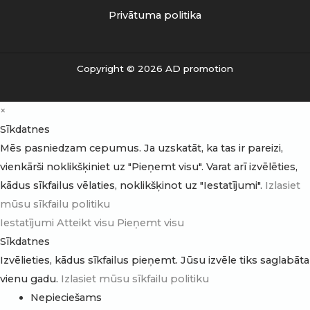
Privātuma politika
Copyright © 2026 AD promotion
×
Sīkdatnes
Mēs pasniedzam cepumus. Ja uzskatāt, ka tas ir pareizi,
vienkārši noklikšķiniet uz "Pieņemt visu". Varat arī izvēlēties,
kādus sīkfailus vēlaties, noklikšķinot uz "Iestatījumi".
Izlasiet
mūsu sīkfailu politiku
Iestatījumi
Atteikt visu
Pieņemt visu
Sīkdatnes
Izvēlieties, kādus sīkfailus pieņemt. Jūsu izvēle tiks saglabāta
vienu gadu.
Izlasiet mūsu sīkfailu politiku
Nepieciešams