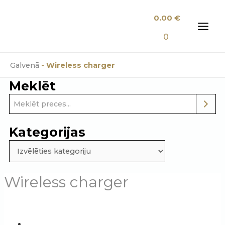
Skip
0.00
€
to
content
MAI
0
MEN
Galvenā
-
Wireless charger
Meklēt
Kategorijas
Wireless charger