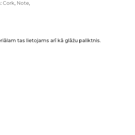
s:
Cork
,
Note
,
ālam tas lietojams arī kā glāžu paliktnis.