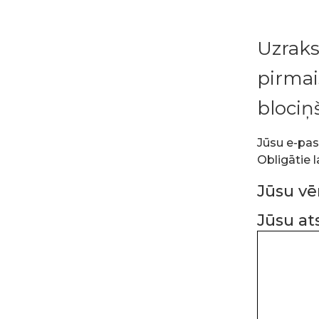
Uzraks
pirmai
blociņš
Jūsu e-pas
Obligātie l
Jūsu v
Jūsu a