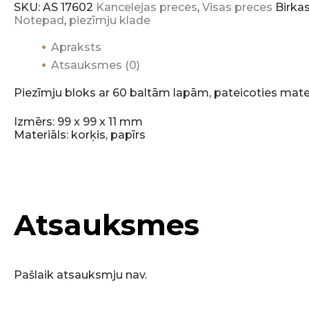
SKU:
AS 17602
Kancelejas preces
,
Visas preces
Birka
Notepad
,
piezīmju klade
Apraksts
Atsauksmes (0)
Piezīmju bloks ar 60 baltām lapām, pateicoties materi
Izmērs: 99 x 99 x 11 mm
Materiāls: korķis, papīrs
Atsauksmes
Pašlaik atsauksmju nav.