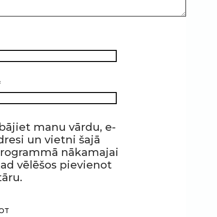
*
bājiet manu vārdu, e-
resi un vietni šajā
programmā nākamajai
 kad vēlēšos pievienot
āru.