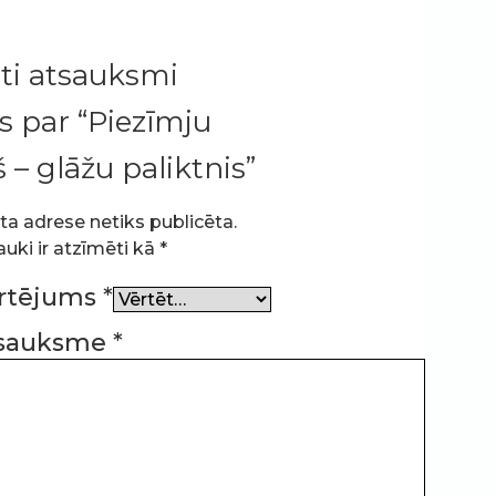
ti atsauksmi
s par “Piezīmju
 – glāžu paliktnis”
ta adrese netiks publicēta.
auki ir atzīmēti kā
*
ērtējums
*
tsauksme
*