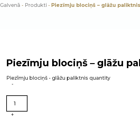
Galvenā
-
Produkti
-
Piezīmju blociņš – glāžu paliktni
Piezīmju blociņš – glāžu pa
Piezīmju blociņš - glāžu paliktnis quantity
-
+