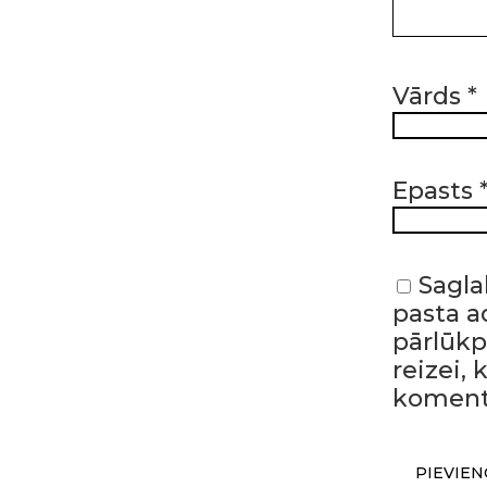
Vārds
*
Epasts
Sagla
pasta ad
pārlūk
reizei,
koment