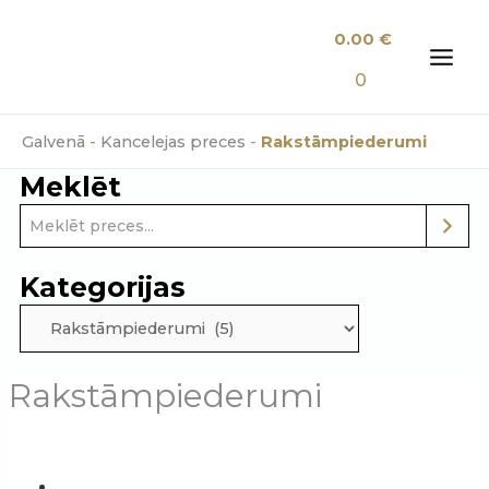
Skip
0.00
€
to
content
MAI
0
MEN
Galvenā
-
Kancelejas preces
-
Rakstāmpiederumi
Meklēt
Kategorijas
Rakstāmpiederumi