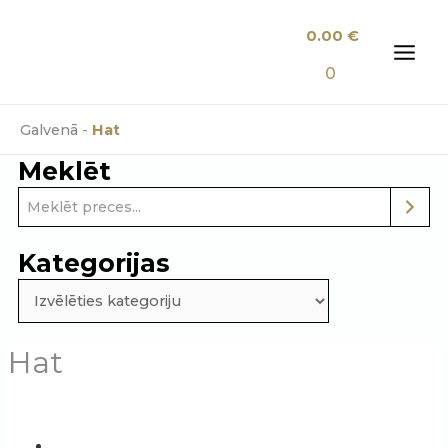
Skip
0.00
€
to
content
MAI
0
MEN
Galvenā
-
Hat
Meklēt
Kategorijas
Hat