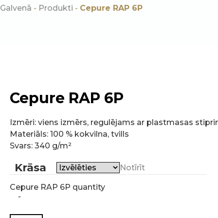
Galvenā
-
Produkti
-
Cepure RAP 6P
Cepure RAP 6P
Izmēri: viens izmērs, regulējams ar plastmasas stipr
Materiāls: 100 % kokvilna, tvills
Svars: 340 g/m²
Krāsa
Notīrīt
Cepure RAP 6P quantity
-