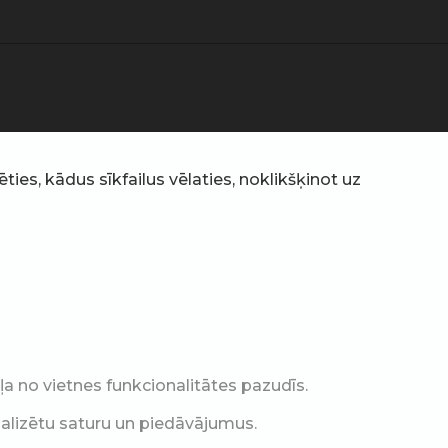
ties, kādus sīkfailus vēlaties, noklikšķinot uz
a no vietnes funkcionalitātes pazudīs.
nalizētu saturu un piedāvājumus.