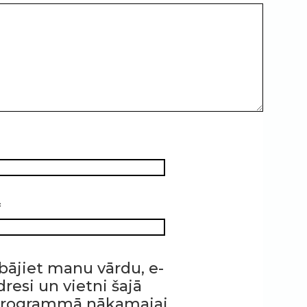
*
bājiet manu vārdu, e-
resi un vietni šajā
programmā nākamajai