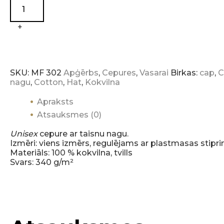
+
SKU:
MF 302
Apģērbs
,
Cepures
,
Vasarai
Birkas:
cap
,
C
nagu
,
Cotton
,
Hat
,
Kokvilna
Apraksts
Atsauksmes (0)
Unisex
cepure ar taisnu nagu.
Izmēri: viens izmērs, regulējams ar plastmasas stipr
Materiāls: 100 % kokvilna, tvills
Svars: 340 g/m²