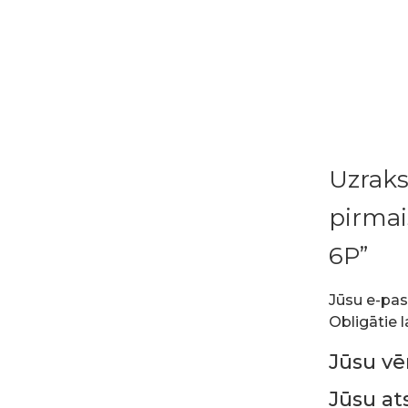
Uzraks
pirmai
6P”
Jūsu e-pas
Obligātie l
Jūsu v
Jūsu a