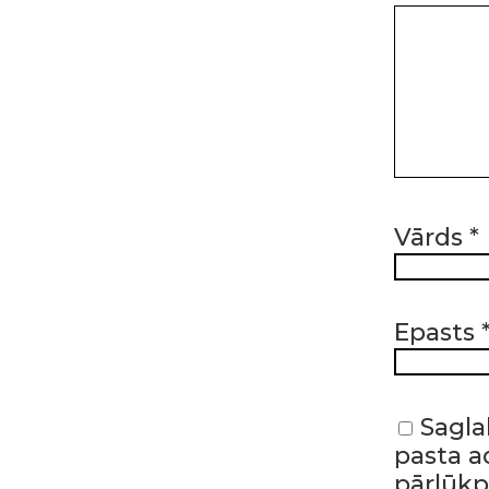
Vārds
*
Epasts
Sagla
pasta ad
pārlūk