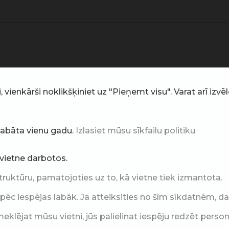
ienkārši noklikšķiniet uz "Pieņemt visu". Varat arī izvēlē
glabāta vienu gadu.
Izlasiet mūsu sīkfailu politiku
i vietne darbotos.
truktūru, pamatojoties uz to, kā vietne tiek izmantota.
c iespējas labāk. Ja atteiksities no šīm sīkdatnēm, daļ
klējat mūsu vietni, jūs palielinat iespēju redzēt perso