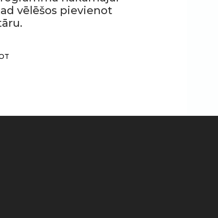
 kad vēlēšos pievienot
āru.