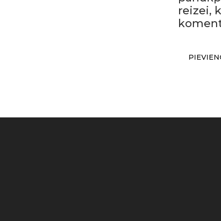
reizei,
koment