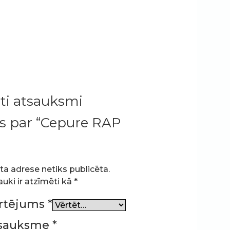
ti atsauksmi
s par “Cepure RAP
ta adrese netiks publicēta.
auki ir atzīmēti kā
*
ērtējums
*
tsauksme
*