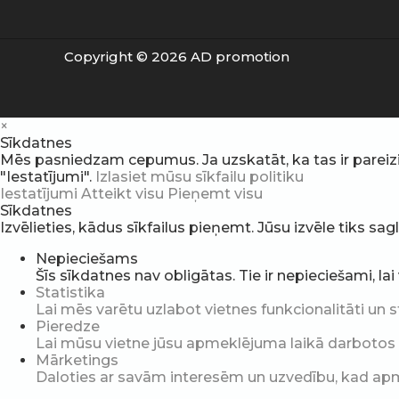
Copyright © 2026 AD promotion
×
Sīkdatnes
Mēs pasniedzam cepumus. Ja uzskatāt, ka tas ir pareizi, v
"Iestatījumi".
Izlasiet mūsu sīkfailu politiku
Iestatījumi
Atteikt visu
Pieņemt visu
Sīkdatnes
Izvēlieties, kādus sīkfailus pieņemt. Jūsu izvēle tiks sa
Nepieciešams
Šīs sīkdatnes nav obligātas. Tie ir nepieciešami, la
Statistika
Lai mēs varētu uzlabot vietnes funkcionalitāti un s
Pieredze
Lai mūsu vietne jūsu apmeklējuma laikā darbotos pē
Mārketings
Daloties ar savām interesēm un uzvedību, kad apme