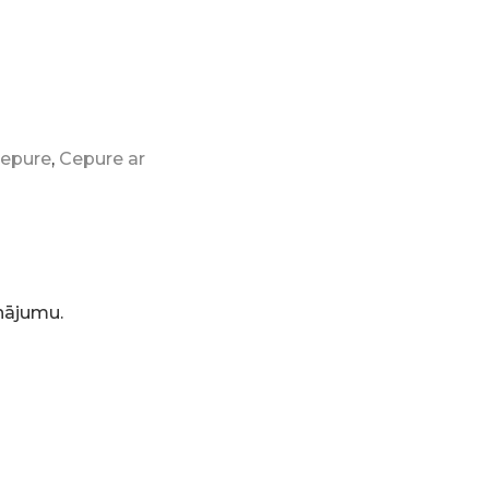
epure
,
Cepure ar
inājumu.