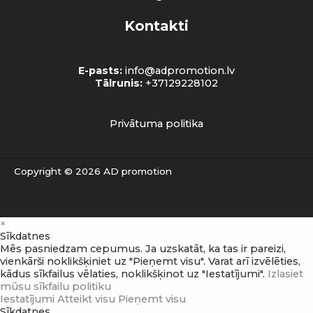
Kontakti
E-pasts:
info@adpromotion.lv
Tālrunis:
+37129228102
Privātuma politika
Copyright © 2026 AD promotion
×
Sīkdatnes
Mēs pasniedzam cepumus. Ja uzskatāt, ka tas ir pareizi,
vienkārši noklikšķiniet uz "Pieņemt visu". Varat arī izvēlēties,
kādus sīkfailus vēlaties, noklikšķinot uz "Iestatījumi".
Izlasiet
mūsu sīkfailu politiku
Iestatījumi
Atteikt visu
Pieņemt visu
Sīkdatnes