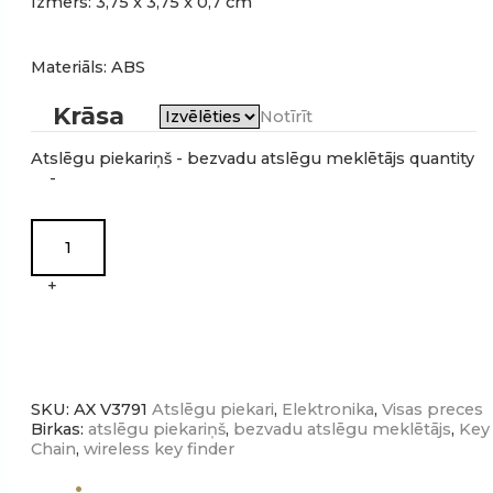
Izmērs: 3,75 x 3,75 x 0,7 cm
Materiāls: ABS
Krāsa
Notīrīt
Atslēgu piekariņš - bezvadu atslēgu meklētājs quantity
-
+
SKU:
AX V3791
Atslēgu piekari
,
Elektronika
,
Visas preces
Birkas:
atslēgu piekariņš
,
bezvadu atslēgu meklētājs
,
Key
Chain
,
wireless key finder