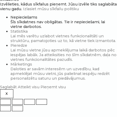
Izvēlieties, kādus sīkfailus pieņemt. Jūsu izvēle tiks saglabāta
vienu gadu.
Izlasiet mūsu sīkfailu politiku
Nepieciešams
Šīs sīkdatnes nav obligātas. Tie ir nepieciešami, lai
vietne darbotos.
Statistika
Lai mēs varētu uzlabot vietnes funkcionalitāti un
struktūru, pamatojoties uz to, kā vietne tiek izmantota.
Pieredze
Lai mūsu vietne jūsu apmeklējuma laikā darbotos pēc
iespējas labāk. Ja atteiksities no šīm sīkdatnēm, daļa no
vietnes funkcionalitātes pazudīs.
Mārketings
Daloties ar savām interesēm un uzvedību, kad
apmeklējat mūsu vietni, jūs palielinat iespēju redzēt
personalizētu saturu un piedāvājumus.
Saglabāt
Atteikt visu
Pieņemt visu
X