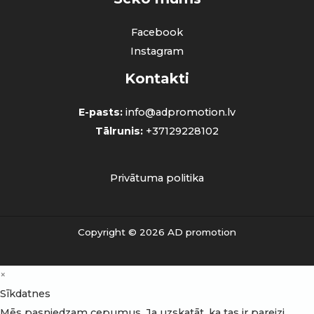
Facebook
Instagram
Kontakti
E-pasts:
info@adpromotion.lv
Tālrunis:
+37129228102
Privātuma politika
Copyright © 2026 AD promotion
×
Sīkdatnes
Mēs pasniedzam cepumus. Ja uzskatāt, ka tas ir pareizi,