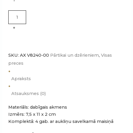
Dzērienu
-
atdzesējošie
dabīgā
akmens
+
kubi
quantity
SKU:
AX V8240-00
Pārtikai un dzērieniem
,
Visas
preces
Apraksts
Atsauksmes (0)
Materiāls: dabīgais akmens
Izmērs: 7,5 x 11 x 2 cm
Komplektā: 4 gab. ar aukliņu savelkamā maisiņā