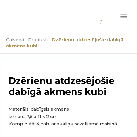
Skip
0.00
€
to
content
MAI
0
MEN
Galvenā
-
Produkti
-
Dzērienu atdzesējošie dabīgā
akmens kubi
Dzērienu atdzesējošie
dabīgā akmens kubi
Materiāls: dabīgais akmens
Izmērs: 7,5 x 11 x 2 cm
Komplektā: 4 gab. ar aukliņu savelkamā maisiņā