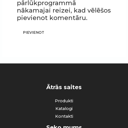
pārlūkprogrammā
nākamajai reizei, kad vēlēšos
pievienot komentāru.
Ātrās saites
Produkti
Katalogi
Kontakti
Seko mums