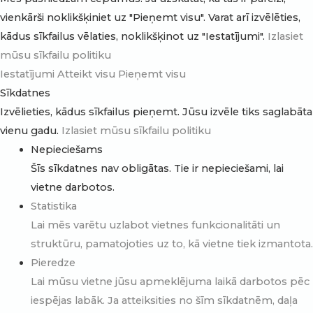
vienkārši noklikšķiniet uz "Pieņemt visu". Varat arī izvēlēties,
kādus sīkfailus vēlaties, noklikšķinot uz "Iestatījumi".
Izlasiet
mūsu sīkfailu politiku
Iestatījumi
Atteikt visu
Pieņemt visu
Sīkdatnes
Izvēlieties, kādus sīkfailus pieņemt. Jūsu izvēle tiks saglabāta
vienu gadu.
Izlasiet mūsu sīkfailu politiku
Nepieciešams
Šīs sīkdatnes nav obligātas. Tie ir nepieciešami, lai
vietne darbotos.
Statistika
Lai mēs varētu uzlabot vietnes funkcionalitāti un
struktūru, pamatojoties uz to, kā vietne tiek izmantota.
Pieredze
Lai mūsu vietne jūsu apmeklējuma laikā darbotos pēc
iespējas labāk. Ja atteiksities no šīm sīkdatnēm, daļa