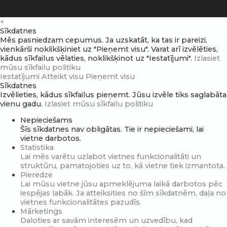
×
Sīkdatnes
Mēs pasniedzam cepumus. Ja uzskatāt, ka tas ir pareizi,
vienkārši noklikšķiniet uz "Pieņemt visu". Varat arī izvēlēties,
kādus sīkfailus vēlaties, noklikšķinot uz "Iestatījumi".
Izlasiet
mūsu sīkfailu politiku
Iestatījumi
Atteikt visu
Pieņemt visu
Sīkdatnes
Izvēlieties, kādus sīkfailus pieņemt. Jūsu izvēle tiks saglabāta
vienu gadu.
Izlasiet mūsu sīkfailu politiku
Nepieciešams
Šīs sīkdatnes nav obligātas. Tie ir nepieciešami, lai
vietne darbotos.
Statistika
Lai mēs varētu uzlabot vietnes funkcionalitāti un
struktūru, pamatojoties uz to, kā vietne tiek izmantota.
Pieredze
Lai mūsu vietne jūsu apmeklējuma laikā darbotos pēc
iespējas labāk. Ja atteiksities no šīm sīkdatnēm, daļa no
vietnes funkcionalitātes pazudīs.
Mārketings
Daloties ar savām interesēm un uzvedību, kad