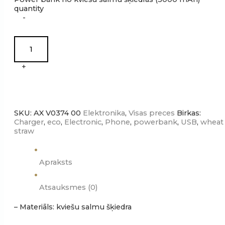
quantity
-
+
SKU:
AX V0374 00
Elektronika
,
Visas preces
Birkas:
Charger
,
eco
,
Electronic
,
Phone
,
powerbank
,
USB
,
wheat
straw
Apraksts
Atsauksmes (0)
– Materiāls: kviešu salmu šķiedra