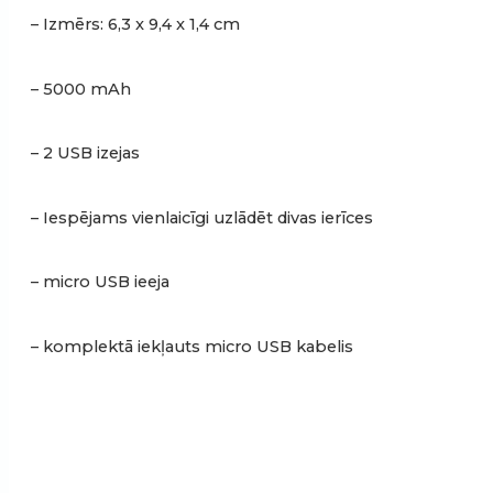
– Izmērs: 6,3 x 9,4 x 1,4 cm
– 5000 mAh
– 2 USB izejas
– Iespējams vienlaicīgi uzlādēt divas ierīces
– micro USB ieeja
– komplektā iekļauts micro USB kabelis