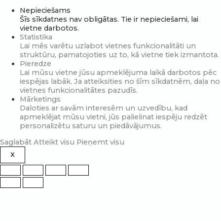
Nepieciešams
Šīs sīkdatnes nav obligātas. Tie ir nepieciešami, lai
vietne darbotos.
Statistika
Lai mēs varētu uzlabot vietnes funkcionalitāti un
struktūru, pamatojoties uz to, kā vietne tiek izmantota.
Pieredze
Lai mūsu vietne jūsu apmeklējuma laikā darbotos pēc
iespējas labāk. Ja atteiksities no šīm sīkdatnēm, daļa no
vietnes funkcionalitātes pazudīs.
Mārketings
Daloties ar savām interesēm un uzvedību, kad
apmeklējat mūsu vietni, jūs palielinat iespēju redzēt
personalizētu saturu un piedāvājumus.
Saglabāt
Atteikt visu
Pieņemt visu
X