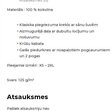
Atsauksmes (0)
Materiāls : 100 % kokvilna
Klasiska piegriezuma krekls ar sānu šuvēm
Aizmugurējā daļa ar dubultu locījumu un
nošuvumu
Krūšu kabata
Garās piedurknes ar noapaļotiem pogcaurumiem
un 2 pogas
Pieejamie izmēri : XS – 2XL
Svars: 125 g/m²
Atsauksmes
Pašlaik atsauksmju nav.