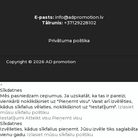
E-pasts:
info@adpromotion.lv
Tālrunis:
+37129228102
Privātuma politika
Copyright © 2026 AD promotion
×
Sīkdatnes
Mēs pasniedzam cepumus. Ja uzskatāt, ka tas ir pareizi,
vienkārši noklikšķiniet uz "Pieņemt visu". Varat arī izvēlēties,
kādus sīkfailus vēlaties, noklikšķinot uz "Iestatījumi".
Izlasiet
mūsu sīkfailu politiku
Iestatījumi
Atteikt visu
Pieņemt visu
Sīkdatnes
Izvēlieties, kādus sīkfailus pieņemt. Jūsu izvēle tiks saglabāta
vienu gadu.
Izlasiet mūsu sīkfailu politiku