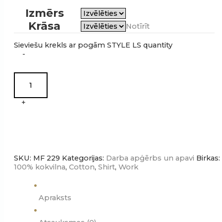
Izmērs
Krāsa
Notīrīt
Sieviešu krekls ar pogām STYLE LS quantity
-
+
SKU:
MF 229
Kategorijas:
Darba apģērbs un apavi
Birkas:
100% kokvilna
,
Cotton
,
Shirt
,
Work
Apraksts