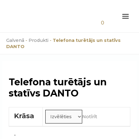
Skip
0.00
€
to
content
MAI
0
MEN
Galvenā
-
Produkti
-
Telefona turētājs un statīvs
DANTO
Telefona turētājs un
statīvs DANTO
Krāsa
Notīrīt
Telefona
-