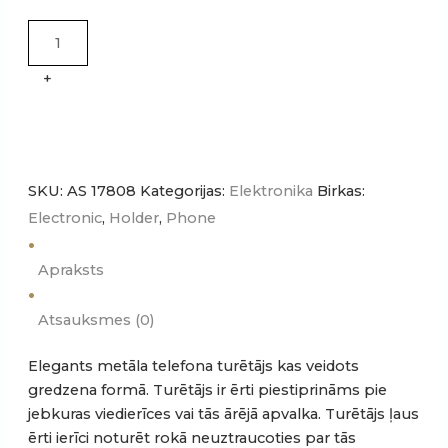
turētājs
un
statīvs
+
DANTO
quantity
SKU:
AS 17808
Kategorijas:
Elektronika
Birkas:
Electronic
,
Holder
,
Phone
Apraksts
Atsauksmes (0)
Elegants metāla telefona turētājs kas veidots
gredzena formā. Turētājs ir ērti piestiprināms pie
jebkuras viedierīces vai tās ārējā apvalka. Turētājs ļaus
ērti ierīci noturēt rokā neuztraucoties par tās