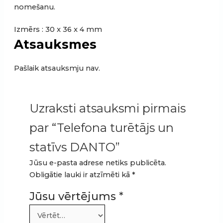
nomešanu.
Izmērs : 30 x 36 x 4 mm
Atsauksmes
Pašlaik atsauksmju nav.
Uzraksti atsauksmi pirmais
par “Telefona turētājs un
statīvs DANTO”
Jūsu e-pasta adrese netiks publicēta.
Obligātie lauki ir atzīmēti kā
*
Jūsu vērtējums
*