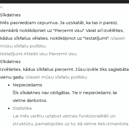
×
Sīkdatnes
Mēs pasniedzam cepumus. Ja uzskatāt, ka tas ir pareizi,
vienkārši noklikšķiniet uz "Pieņemt visu". Varat arī izvēlēties,
kādus sīkfailus vēlaties, noklikšķinot uz "Iestatījumi".
Izlasiet
mūsu sīkfailu politiku
Iestatījumi
Atteikt visu
Pieņemt visu
Sīkdatnes
Izvēlieties, kādus sīkfailus pieņemt. Jūsu izvēle tiks saglabāta
vienu gadu.
Izlasiet mūsu sīkfailu politiku
Nepieciešams
Šīs sīkdatnes nav obligātas. Tie ir nepieciešami, lai
vietne darbotos.
Statistika
Lai mēs varētu uzlabot vietnes funkcionalitāti un
struktūru, pamatojoties uz to, kā vietne tiek izmantota.