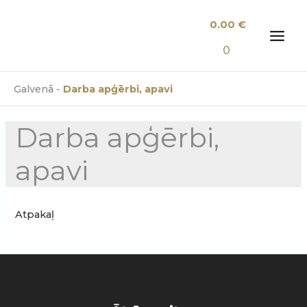
Skip
0.00
€
to
content
MAI
0
MEN
Galvenā
-
Darba apģērbi, apavi
Darba apģērbi,
apavi
Atpakaļ