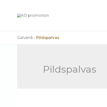
Skip
to
content
Galvenā
-
Pildspalvas
Pildspalvas