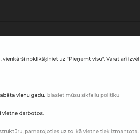
ienkārši noklikšķiniet uz "Pieņemt visu". Varat arī izvēlē
glabāta vienu gadu.
Izlasiet mūsu sīkfailu politiku
ai vietne darbotos.
struktūru, pamatojoties uz to, kā vietne tiek izmantota.