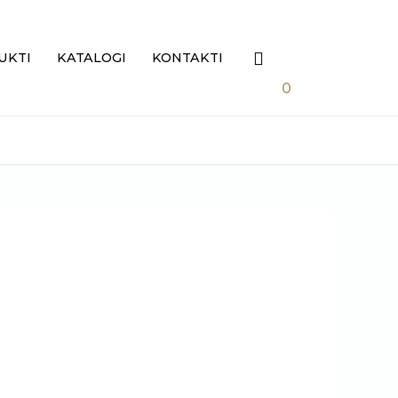
0.00
€
Search
UKTI
KATALOGI
KONTAKTI
0