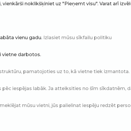
ienkārši noklikšķiniet uz "Pieņemt visu". Varat arī izvēlē
glabāta vienu gadu.
Izlasiet mūsu sīkfailu politiku
ai vietne darbotos.
struktūru, pamatojoties uz to, kā vietne tiek izmantota.
ēc iespējas labāk. Ja atteiksities no šīm sīkdatnēm, da
eklējat mūsu vietni, jūs palielinat iespēju redzēt pers