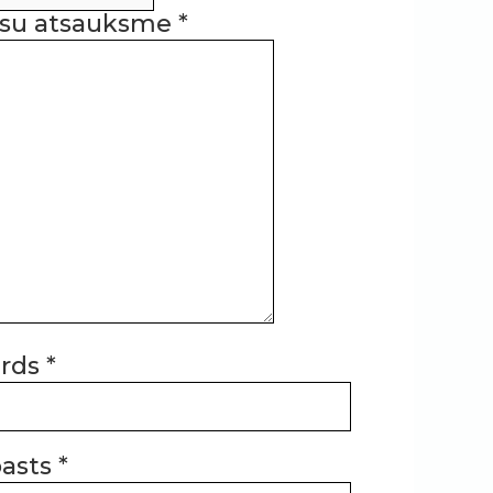
su atsauksme
*
ārds
*
asts
*