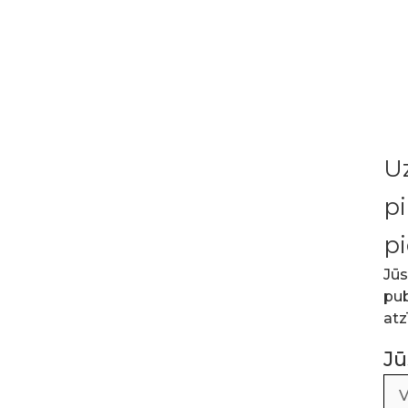
U
pi
pi
Jūs
pub
atz
Jū