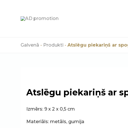
Skip
to
content
Galvenā
-
Produkti
-
Atslēgu piekariņš ar spo
Atslēgu piekariņš ar s
Izmērs: 9 x 2 x 0,5 cm
Materiāls: metāls, gumija