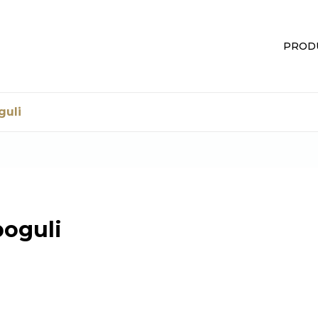
PROD
guli
poguli