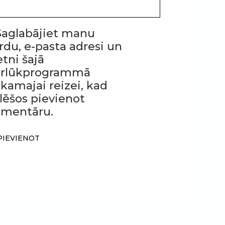
Saglabājiet manu
rdu, e-pasta adresi un
etni šajā
ārlūkprogrammā
kamajai reizei, kad
lēšos pievienot
mentāru.