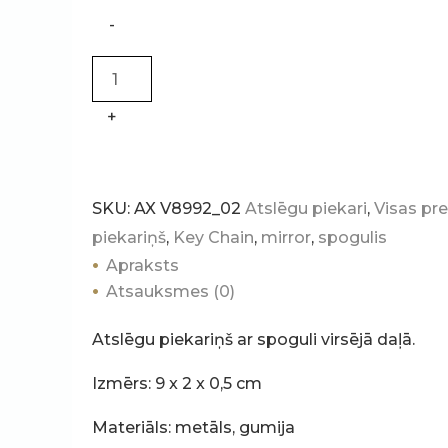
Atslēgu
-
piekariņš
ar
spoguli
+
quantity
SKU:
AX V8992_02
Atslēgu piekari
,
Visas pr
piekariņš
,
Key Chain
,
mirror
,
spogulis
Apraksts
Atsauksmes (0)
Atslēgu piekariņš ar spoguli virsējā daļā.
Izmērs: 9 x 2 x 0,5 cm
Materiāls: metāls, gumija