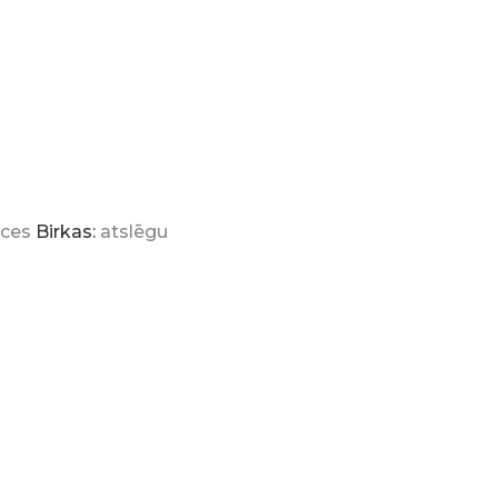
eces
Birkas:
atslēgu