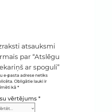
zraksti atsauksmi
rmais par “Atslēgu
ekariņš ar spoguli”
u e-pasta adrese netiks
licēta.
Obligātie lauki ir
īmēti kā
*
su vērtējums
*