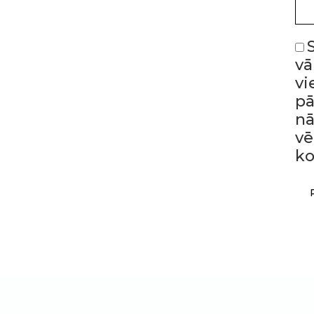
vā
vi
p
nā
vē
ko