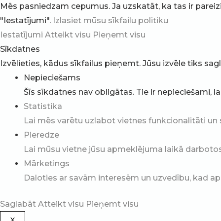
Mēs pasniedzam cepumus. Ja uzskatāt, ka tas ir pareizi, v
"Iestatījumi".
Izlasiet mūsu sīkfailu politiku
Iestatījumi
Atteikt visu
Pieņemt visu
Sīkdatnes
Izvēlieties, kādus sīkfailus pieņemt. Jūsu izvēle tiks sa
Nepieciešams
Šīs sīkdatnes nav obligātas. Tie ir nepieciešami, l
Statistika
Lai mēs varētu uzlabot vietnes funkcionalitāti un 
Pieredze
Lai mūsu vietne jūsu apmeklējuma laikā darbotos p
Mārketings
Daloties ar savām interesēm un uzvedību, kad apm
Saglabāt
Atteikt visu
Pieņemt visu
X