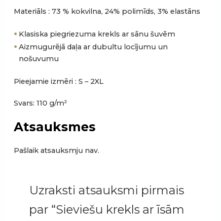
Materiāls : 73 % kokvilna, 24% polimīds, 3% elastāns
Klasiska piegriezuma krekls ar sānu šuvēm
Aizmugurējā daļa ar dubultu locījumu un
nošuvumu
Pieejamie izmēri : S – 2XL
Svars: 110 g/m²
Atsauksmes
Pašlaik atsauksmju nav.
Uzraksti atsauksmi pirmais
par “Sieviešu krekls ar īsām