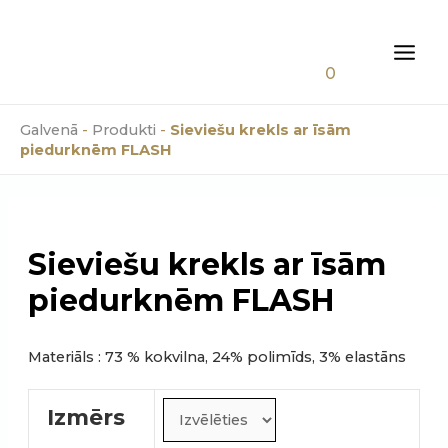
Skip
0.00
€
to
content
MAI
0
MEN
Galvenā
-
Produkti
-
Sieviešu krekls ar īsām
piedurknēm FLASH
Sieviešu krekls ar īsām
piedurknēm FLASH
Materiāls : 73 % kokvilna, 24% polimīds, 3% elastāns
Izmērs