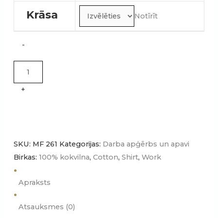
Krāsa
Notīrīt
Sieviešu
-
krekls
ar
īsām
+
piedurknēm
FLASH
quantity
SKU:
MF 261
Kategorijas:
Darba apģērbs un apavi
Birkas:
100% kokvilna
,
Cotton
,
Shirt
,
Work
Apraksts
Atsauksmes (0)