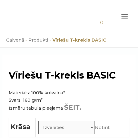
Skip
0.00
€
to
content
MAI
0
MEN
Galvenā
-
Produkti
-
Vīriešu T-krekls BASIC
Vīriešu T-krekls BASIC
Materiāls: 100% kokvilna*
Svars: 160 g/m²
ŠEIT.
Izmēru tabula pieejama
Krāsa
Notīrīt