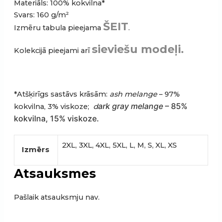
Materiāls: 100% kokvilna*
Svars: 160 g/m²
ŠEIT
Izmēru tabula pieejama
.
sieviešu modeļi.
Kolekcijā pieejami arī
*Atšķirīgs sastāvs krāsām:
ash melange
– 97%
ark gray melange
–
85%
kokvilna, 3% viskoze;
d
kokvilna, 15% viskoze.
2XL, 3XL, 4XL, 5XL, L, M, S, XL, XS
Izmērs
Atsauksmes
Pašlaik atsauksmju nav.