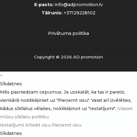
E-pasts:
info@adpromotion.lv
Tālrunis:
+37129228102
Privātuma politika
Copyright © 2026 AD promotion
×
Sīkdatnes
Mēs pasniedzam cepumus. Ja uzskatāt, ka tas ir pareizi,
vienkārši noklikšķiniet uz "Pieņemt visu". Varat arī izvēlēties,
kādus sīkfailus vēlaties, noklikšķinot uz "Iestatījumi".
Izlasiet
mūsu sīkfailu politiku
Iestatījumi
Atteikt visu
Pieņemt visu
Sīkdatnes