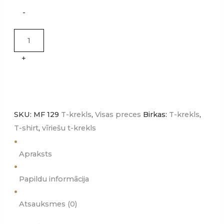
Vīriešu
-
T-
krekls
BASIC
+
quantity
SKU:
MF 129
T-krekls
,
Visas preces
Birkas:
T-krekls
,
T-shirt
,
vīriešu t-krekls
Apraksts
Papildu informācija
Atsauksmes (0)